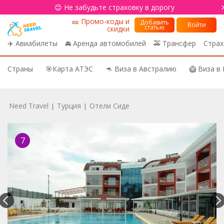
😊 Не забудьте страховку в дорогу
🎫 Промо-коды и
Добавить
Войти
статью
скидки
✈️ Авиабилеты
🚘 Аренда автомобилей
🚕 Трансфер
Страх
Страны
🎯Карта АТЭС
🦘 Виза в Австралию
🥝 Виза в
Need Travel
Турция
Отели Сиде
|
|
7