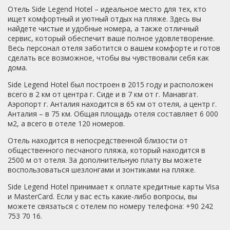
ехать туда даже за очень дешево, выберете что-то
от нас отстали. Еда -стандартная для тройки -
Отель Side Legend Hotel – идеальное место для тех, кто
другое.В 2020 сменили название и после этого всё в
макарошки, рис, курица, иногда рыба, море всяких
ищет комфортный и уютный отдых на пляже. Здесь вы
этом отеле ухудшилось.
овощей и зелени, голодными не останетесь. Из фруктов
найдете чистые и удобные номера, а также отличный
-арбуз, дыня. При нас отель был заселен на две трети,
сервис, который обеспечит ваше полное удовлетворение.
пятьдесят процентов -турки, затем русскоязычные,
Весь персонал отеля заботится о вашем комфорте и готов
немцы, немного сербов и албанцы вроде как. В
сделать все возможное, чтобы вы чувствовали себя как
основном - семьями с детьми. Рядом с отелем
дома.
банкомат, магазинчик, ассортимент в котором богаче,
чем в Мигросе в центре. До моря - минут пятнадцать
Side Legend Hotel был построен в 2015 году и расположен
ходьбы, трансфер трижды в день туда, два раза
всего в 2 км от центра г. Сиде и в 7 км от г. Манавгат.
-обратно, пользовались пару раз, потом плюнули, стали
Аэропорт г. Анталия находится в 65 км от отеля, а центр г.
ходить пешком, решили не прогибаться под изменчивый
Анталия – в 75 км. Общая площадь отеля составляет 6 000
мир. Море - отличное, тёплое, чистое, небольшие
м2, а всего в отеле 120 номеров.
волны. Пляж -песок, у лежаков от отеля - душ, кабинка,
Отель находится в непосредственной близости от
туалеты, водичка. Рядом -пара баров, можно купить
общественного песчаного пляжа, который находится в
пива или мороженого и у вас будет вайфай. В общем и
2500 м от отеля. За дополнительную плату вы можете
целом... За эти деньги - очень и очень хорошо. В
воспользоваться шезлонгами и зонтиками на пляже.
последний день встретили пару тётушек, которые
сетовали на отсутствие шампанского в номере и
Side Legend Hotel принимает к оплате кредитные карты Visa
набережной под окнами. С таким настроем лучше
и MasterCard. Если у вас есть какие-либо вопросы, вы
поискать пятёрку. Легенд - отличная тройка за свою
можете связаться с отелем по номеру телефона: +90 242
цену.
753 70 16.