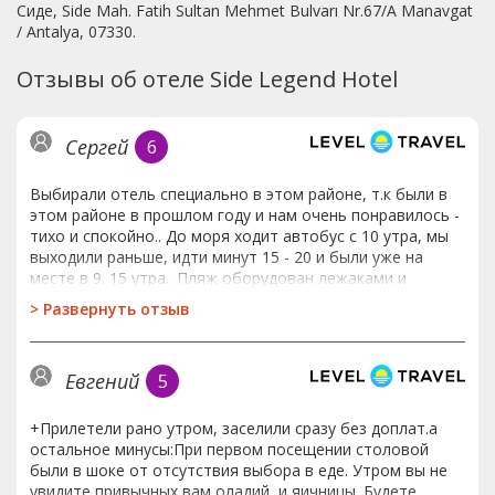
Сиде, Side Mah. Fatih Sultan Mehmet Bulvarı Nr.67/A Manavgat
/ Antalya, 07330.
Отзывы об отеле Side Legend Hotel
Сергей
6
Выбирали отель специально в этом районе, т.к были в
этом районе в прошлом году и нам очень понравилось -
тихо и спокойно.. До моря ходит автобус с 10 утра, мы
выходили раньше, идти минут 15 - 20 и были уже на
месте в 9. 15 утра.. Пляж оборудован лежаками и
зонтиками (все б/у не первой свежести), есть туалет и
>
Развернуть отзыв
душ, можно попить воды - но сомнительного качества,
из большой емкости..Море классное, песок, вход в воду
пологий..В основном посетители турки с детьми, музыка
Евгений
5
местная и на любителя...Хороший бассейн и есть
небольшая территория. Не понравилась грязь в отеле и
особенно в столовой, очень жирные полы- если мокрые,
+Прилетели рано утром, заселили сразу без доплат.а
то можно подскользнуться, за время проживания 11
остальное минусы:При первом посещении столовой
дней ни разу не видели, чтобы их мыли.. В столовой
были в шоке от отсутствия выбора в еде. Утром вы не
очень много местных кошек, во время еды люди
увидите привычных вам оладий, и яичницы. Будете