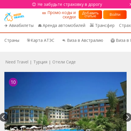
😊 Не забудьте страховку в дорогу
🎫 Промо-коды и
Добавить
Войти
статью
скидки
✈️ Авиабилеты
🚘 Аренда автомобилей
🚕 Трансфер
Страх
Страны
🎯Карта АТЭС
🦘 Виза в Австралию
🥝 Виза в
Need Travel
Турция
Отели Сиде
|
|
10