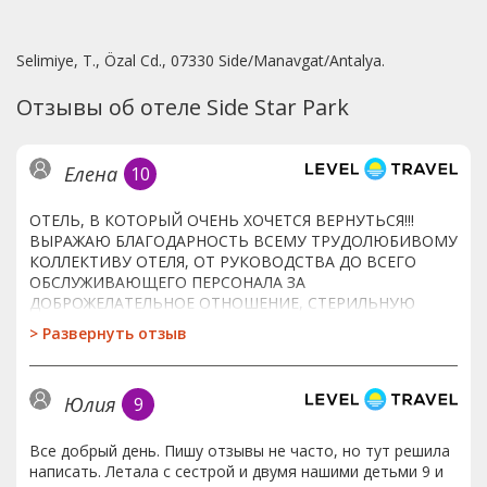
Selimiye, T., Özal Cd., 07330 Side/Manavgat/Antalya.
Отзывы об отеле Side Star Park
Елена
10
ОТЕЛЬ, В КОТОРЫЙ ОЧЕНЬ ХОЧЕТСЯ ВЕРНУТЬСЯ!!!
ВЫРАЖАЮ БЛАГОДАРНОСТЬ ВСЕМУ ТРУДОЛЮБИВОМУ
КОЛЛЕКТИВУ ОТЕЛЯ, ОТ РУКОВОДСТВА ДО ВСЕГО
ОБСЛУЖИВАЮЩЕГО ПЕРСОНАЛА ЗА
ДОБРОЖЕЛАТЕЛЬНОЕ ОТНОШЕНИЕ, СТЕРИЛЬНУЮ
ЧИСТОТУ, ВКУСНЕЙШИЕ (ПРАКТИЧЕСКИ НЕ
>
Развернуть отзыв
ПОВТОРЯЮЩИЕСЯ БЛЮДА В РЕСТОРАНЕ). ВЫ САМАЯ
ЛУЧШАЯ КОМАНДА!Теперь кратко: трансфер 1 час
(отель был четвертый -последний), в Отеле были в 6
Юлия
9
утра, сразу одели браслеты и отправили в ресторан
(такая забота очень приятно удивила). В 9 утра дали
номера. Султан (на ресепшене), дорогая, спасибо
Все добрый день. Пишу отзывы не часто, но тут решила
огромное!!! Вайфай хороший, в том числе в номерах, у
написать. Летала с сестрой и двумя нашими детьми 9 и