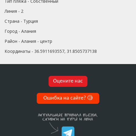
Тип пляжа - Собственный
Линия - 2
Страна - Турция
Город - Алания
Район - Алания - центр
Координаты - 36.5911693557, 31.8505737138
Оцените нас
Ошибка на сайте?
🧐