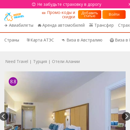
😊 Не забудьте страховку в дорогу
🎫 Промо-коды и
Добавить
Войти
статью
скидки
✈️ Авиабилеты
🚘 Аренда автомобилей
🚕 Трансфер
Страх
Страны
🎯Карта АТЭС
🦘 Виза в Австралию
🥝 Виза в
Need Travel
Турция
Отели Алании
|
|
8.8