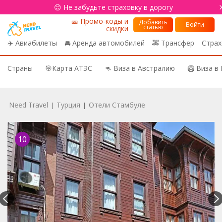
😊 Не забудьте страховку в дорогу
🎫 Промо-коды и
Добавить
Войти
статью
скидки
✈️ Авиабилеты
🚘 Аренда автомобилей
🚕 Трансфер
Страх
Страны
🎯Карта АТЭС
🦘 Виза в Австралию
🥝 Виза в
Need Travel
Турция
Отели Стамбуле
|
|
10