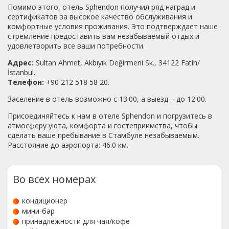
как европейский, чем турецкий) Очень интеллигентные
Помимо этого, отель Sphendon получил ряд наград и
люди. Оплату принимают, как по кредиткам, так и
сертификатов за высокое качество обслуживания и
наличными. Отель предоставляет индивидуальный
комфортные условия проживания. Это подтверждает наше
трансфер (30 евро) при прилете. А при отлете можно
стремление предоставить вам незабываемый отдых и
воспользоваться опять же услугой отеля - публичным
удовлетворить все ваши потребности.
трансфером (6 евро). В целом данный отель я бы
Адрес:
Sultan Ahmet, Akbıyık Değirmeni Sk., 34122 Fatih/
рекомендовала как отличный, для места дислокации при
İstanbul.
осмотре всех достопримечательностей Стамбула.
Телефон:
+90 212 518 58 20.
Заселение в отель возможно с 13:00, а выезд – до 12:00.
Присоединяйтесь к нам в отеле Sphendon и погрузитесь в
атмосферу уюта, комфорта и гостеприимства, чтобы
сделать ваше пребывание в Стамбуле незабываемым.
Расстояние до аэропорта: 46.0 км.
Во всех номерах
кондиционер
мини-бар
принадлежности для чая/кофе