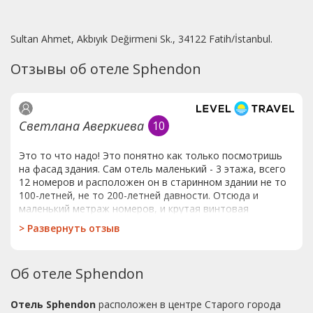
Sultan Ahmet, Akbıyık Değirmeni Sk., 34122 Fatih/İstanbul.
Отзывы об отеле Sphendon
Светлана Аверкиева
10
Это то что надо! Это понятно как только посмотришь
на фасад здания. Сам отель маленький - 3 этажа, всего
12 номеров и расположен он в старинном здании не то
100-летней, не то 200-летней давности. Отсюда и
маленький метраж номеров, и крутая винтовая
лестница. Но номера очень уютные. Все сделано в
>
Развернуть отзыв
османском стиле, но безо всякой помпезности, а очень
как-то по-домашнему. В холле воображение поражают
картины и колонны из кожи, и стеллажи со всякой
Об отеле Sphendon
всячиной, достаточно грамотно подобранной. В
номерах широкая и удобная кровать, туалетный столик
со множеством ящичков, сейф, мини-бар, душевая
Отель Sphendon
расположен в центре Старого города