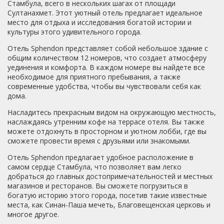
кабина, имеются тапочки. Полотенце меняют каждый
Стамбула, всего в нескольких шагах от площади
день, уборка производилась тоже ежедневно. В номере
Султанахмет. Этот уютный отель предлагает идеальное
есть чайник, кофе, сливки, чай, сахар. Во всем отеле
место для отдыха и исследования богатой истории и
работает бесплатный Wi-Fi, сигнал отличный. Завтрак,
культуры этого удивительного города.
это шведский стол. Из горячего: омлет, сосиски; все
Отель Sphendon представляет собой небольшое здание с
остальное: йогурт, хлопья, тосты, джем, сл. масло,
общим количеством 12 номеров, что создает атмосферу
огурцы, помидоры, перец, зелень, картошка холодная,
уединения и комфорта. В каждом номере вы найдете все
сыр, колбаса, оливки и вкуснейшая штука типа хачапури;
необходимое для приятного пребывания, а также
десерт: халва, тортик, местная выпечка и фрукты
современные удобства, чтобы вы чувствовали себя как
(апельсины и яблоки). Из столовой есть выход на
дома.
террасу, где приятно попить кофе в хорошую погоду.
Расположение отличное: с террасы отеля открывается
Насладитесь прекрасным видом на окружающую местность,
замечательный вид на Мраморное Море и Босфор, а с
наслаждаясь утренним кофе на террасе отеля. Вы также
другой стороны на Голубую Мечеть. Как раз до нее -
можете отдохнуть в просторном и уютном лобби, где вы
минут 5-7 ходьбы прогулочным шагом. Минут 10 до
сможете провести время с друзьями или знакомыми.
трамвая, который доставит до более дальних
достопримечательностей (Дворец Долмабахче
Отель Sphendon предлагает удобное расположение в
например). Если идти в другую сторону от отеля, то
самом сердце Стамбула, что позволяет вам легко
попадешь на шоссе Кеннеди, а там и до рыбного рынка
добраться до главных достопримечательностей и местных
рукой подать. Этот отель семейный, и персонал очень
магазинов и ресторанов. Вы сможете погрузиться в
дружелюбный и всегда готов помочь со всеми
богатую историю этого города, посетив такие известные
возникающими вопросами. Персонал англоговорящий.
места, как Синан-Паша мечеть, Благовещенская церковь и
На ресепшен есть различные карты города и рекламные
многое другое.
буклеты. Я бы даже сервис этого отеля оценила скорее,