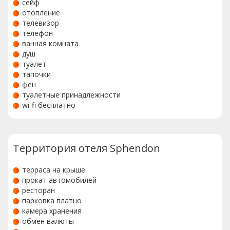
сейф
отопление
телевизор
телефон
ванная комната
душ
туалет
тапочки
фен
туалетные принадлежности
wi-fi бесплатно
Территория отеля Sphendon
терраса на крыше
прокат автомобилей
ресторан
парковка платно
камера хранения
обмен валюты