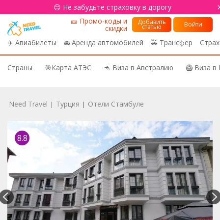
😊 Не забудьте страховку в дорогу
🎫 Промо-коды и
Добавить
Войти
статью
скидки
✈️ Авиабилеты
🚘 Аренда автомобилей
🚕 Трансфер
Страх
Страны
🎯Карта АТЭС
🦘 Виза в Австралию
🥝 Виза в
Need Travel
Турция
Отели Стамбуле
|
|
8.8