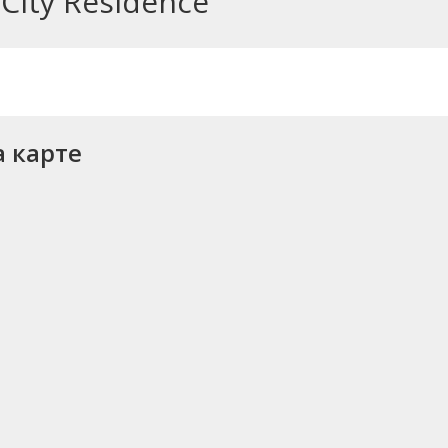
City Residence
а карте