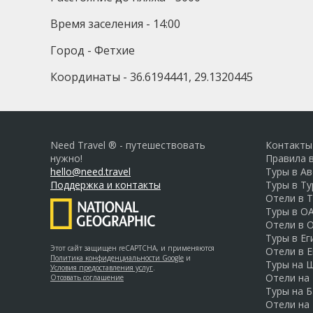
Время заселения - 14:00
Город - Фетхие
Координаты - 36.6194441, 29.1320445
Need Travel ® - путешествовать
Контакты
нужно!
Правила 
hello@need.travel
Туры в А
Поддержка и контакты
Туры в Т
Отели в 
Туры в О
Отели в 
Туры в Ег
Этот сайт защищен reCAPTCHA, и применяются
Отели в Е
Политика конфиденциальности Google
и
Туры на 
Условия предоставления услуг
.
Отели на
Отозвать соглашение
Туры на Б
Отели на