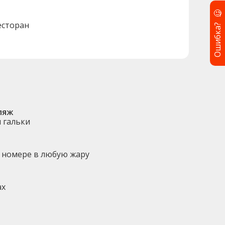
🧐
есторан
Ошибка?
ляж
и гальки
 номере в любую жару
ах