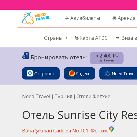
✈️ Авиабилеты
🚘 Аренда
Страны
🎯Карта АТЭС
🦘 Виза 
≈ 2 400 ₽
Бронировать отель:
˅
за 1 ночь
Островок
Яндекс
Need.Travel
Need Travel
|
Турция
|
Отели Фетхие
Отель Sunrise City Re
Baha Şıkman Caddesi No:101, Фетхие