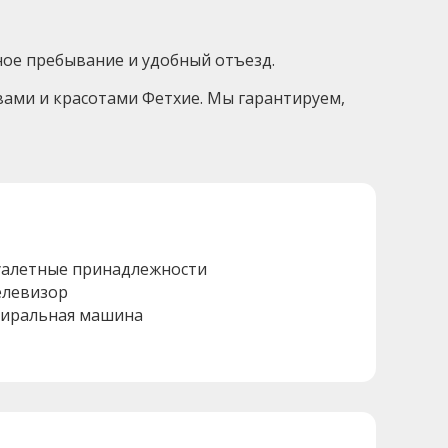
тное пребывание и удобный отъезд.
твами и красотами Фетхие. Мы гарантируем,
уалетные принадлежности
елевизор
тиральная машина