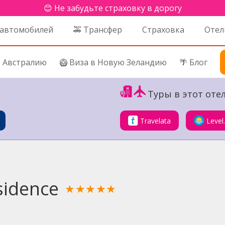
😊 Не забудьте страховку в дорогу
 автомобилей
🚕 Трансфер
Страховка
Отел
в Австралию
🥝 Виза в Новую Зеландию
🌴 Блог
Туры в этот отел
Travelata
Level
sidence
★★★★★