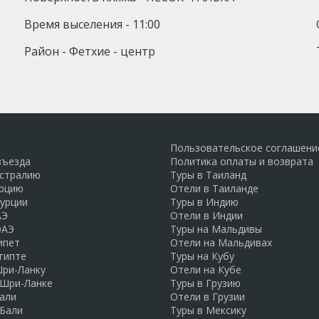
Время выселения - 11:00
Район - Фетхие - центр
Пользовательское соглашени
въезда
Политика оплаты и возврата
встралию
Туры в Таиланд
урцию
Отели в Таиланде
Турции
Туры в Индию
АЭ
Отели в Индии
ОАЭ
Туры на Мальдивы
ипет
Отели на Мальдивах
гипте
Туры на Кубу
Шри-Ланку
Отели на Кубе
 Шри-Ланке
Туры в Грузию
али
Отели в Грузии
 Бали
Туры в Мексику