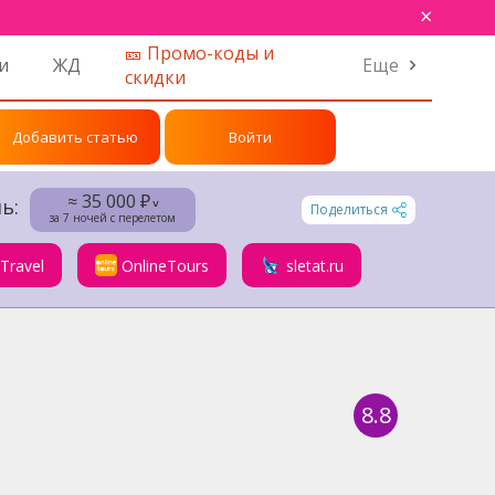
×
🎫 Промо-коды и
и
ЖД
Еще
скидки
Добавить статью
Войти
≈ 35 000 ₽
ь:
˅
Поделиться
за 7 ночей с перелетом
.Travel
OnlineTours
sletat.ru
8.8