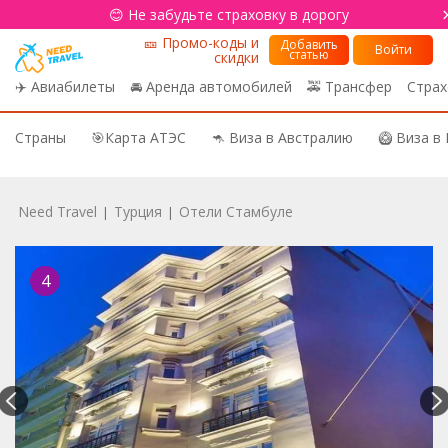
😊 Не забудьте страховку в дорогу
🎫 Промо-коды и
Добавить
Войти
статью
скидки
✈️ Авиабилеты
🚘 Аренда автомобилей
🚕 Трансфер
Страх
Страны
🎯Карта АТЭС
🦘 Виза в Австралию
🥝 Виза в
Need Travel
Турция
Отели Стамбуле
|
|
4