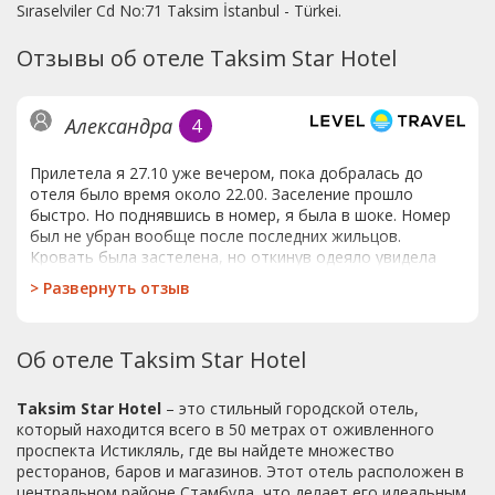
Sıraselviler Cd No:71 Taksim İstanbul - Türkei.
Отзывы об отеле Taksim Star Hotel
Александра
4
Прилетела я 27.10 уже вечером, пока добралась до
отеля было время около 22.00. Заселение прошло
быстро. Но поднявшись в номер, я была в шоке. Номер
был не убран вообще после последних жильцов.
Кровать была застелена, но откинув одеяло увидела
волосы и пятна на постельном белье. Стол весь был
>
Развернуть отзыв
залит то ли вином, то ли чем то сладким красного
цвета. Два стакана в номере, были так же с таким же
содержимым. Весь балкон в пепле, стол залит тем же,
Об отеле Taksim Star Hotel
чем и в номере. Шторы грязные, с пятнами. В душевой
кабине стояли использованные флаконы от бывших же
жильцов.Полы в волосах, в пыли, грязи. По просьбе
Taksim Star Hotel
– это стильный городской отель,
донесли только туалетную бумагу и полотенца. На
который находится всего в 50 метрах от оживленного
вопрос почему номер не убран, сказали а уже персонала
проспекта Истикляль, где вы найдете множество
нет. Хотя заезд с 14.00. Очень не приятно и тем более
ресторанов, баров и магазинов. Этот отель расположен в
плата не маленькая была за этот ужас. Проснувшись с
центральном районе Стамбула, что делает его идеальным