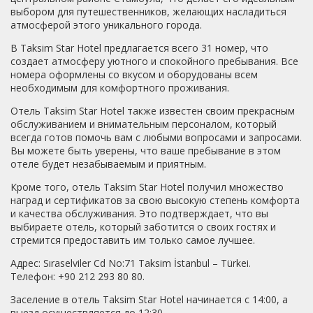
утра, рассмотрев балкон, увидела грязнющее стекло на
выбором для путешественников, желающих насладиться
нем, пепел от сигарет вообще везде. С видом не
атмосферой этого уникального города.
обманули, да был на Босфор (единственный
В Taksim Star Hotel предлагается всего 31 номер, что
плюс).Завтрак действительно в другом отеле, минуты 2
создает атмосферу уютного и спокойного пребывания. Все
ходьбы. На завтраке все можно перечислить по
номера оформлены со вкусом и оборудованы всем
пунктам: картофель фри, яйца 5 минутка, омлет,
необходимым для комфортного проживания.
сосиски, нарезки ветчины и сыра, маслины, оливки, пару
салатов непонятных, яблоки, лаймы,минимум выпечки,
Отель Taksim Star Hotel также известен своим прекрасным
чай из пластиковых стаканчиков.Не скажу что мало, но
обслуживанием и внимательным персоналом, который
это просто все не вкусно и не съедобно. Пару раз
всегда готов помочь вам с любыми вопросами и запросами.
покушав, поняла, что можно рядом в магазине все
Вы можете быть уверены, что ваше пребывание в этом
купить к завтраку и перекусить в номере. Ужасный запах
отеле будет незабываемым и приятным.
в номере присутствует, из-за индийского ресторана
внизу и из-за вытяжек прям рядом с номером.Цена
Кроме того, отель Taksim Star Hotel получил множество
около 18 тыс. за 5 ночей не соответствует качеству. Все
наград и сертификатов за свою высокую степень комфорта
потрепано , но это ладно, хоть бы чисто было бы, но
и качества обслуживания. Это подтверждает, что вы
это не в этом месте.
выбираете отель, который заботится о своих гостях и
стремится предоставить им только самое лучшее.
Адрес: Sıraselviler Cd No:71 Taksim İstanbul – Türkei.
Телефон: +90 212 293 80 80.
Заселение в отель Taksim Star Hotel начинается с 14:00, а
выезд осуществляется до 12:30.