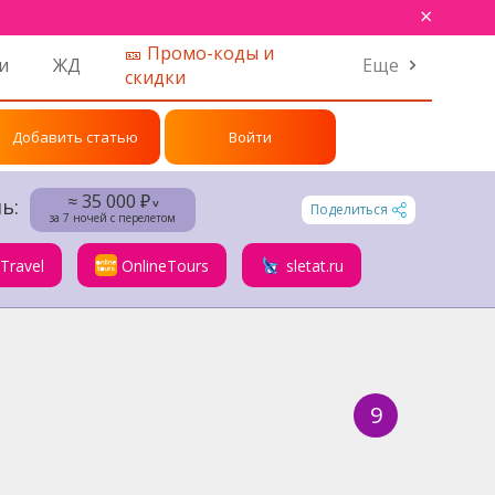
×
🎫 Промо-коды и
и
ЖД
Еще
скидки
Добавить статью
Войти
≈ 35 000 ₽
ь:
˅
Поделиться
за 7 ночей с перелетом
.Travel
OnlineTours
sletat.ru
9