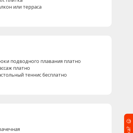
ол: плитка
алкон или терраса
роки подводного плавания платно
ассаж платно
астольный теннис бесплатно
🧐
рачечная