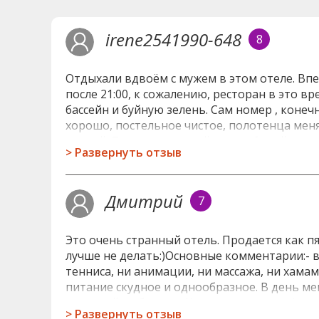
irene2541990-648
8
Отдыхали вдвоём с мужем в этом отеле. Впе
после 21:00, к сожалению, ресторан в это в
бассейн и буйную зелень. Сам номер , коне
хорошо, постельное чистое, полотенца меня
чистый. Песок привозной, да, он белый, де
>
Развернуть отзыв
берега если плавать с маской, можно увиде
спокойное почти всегда. На пляже есть снэк
баром душ и уборные. На второй половине п
Дмитрий
7
400 лир/час. Мы брали пару раз, чтоб попла
плавать по очереди, иначе его уносит в ска
один вид был, вкусная говядина и баранина
Это очень странный отель. Продается как пя
блинчики, скрамбл с томатами, всяческие мю
лучше не делать:)Основные комментарии:- в
никакие, виноград иногда хороший был, ябло
тенниса, ни анимации, ни массажа, ни хама
всегда хватало. Напитки приходилось КАЖД
питание скудное и однообразное. В день мен
связано с тем, что почти никто из них не г
надписей на блюдах. Ни на каком языке:)- 
полотенца. Уборщица прям за руку отвела, п
>
Развернуть отзыв
всем продуктам свободно и массово- официа