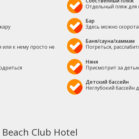
Собственный пляж
Отдельный пляж для 
Бар
жару
Здесь можно скорота
Баня/сауна/хаммам
 или к нему просто не
Погреться, расслаби
Няня
бодриться
Присмотрит за детьм
Детский бассейн
Неглубокий бассейн 
Beach Club Hotel