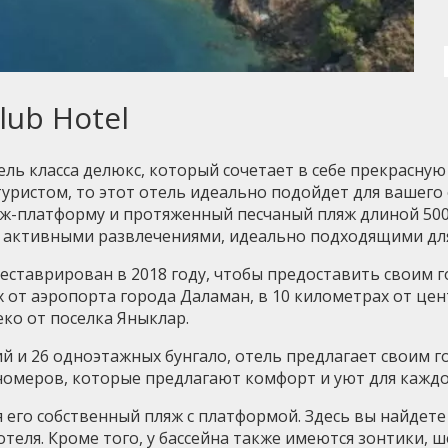
lub Hotel
ель класса делюкс, который сочетает в себе прекрасну
туристом, то этот отель идеально подойдет для вашего
яж-платформу и протяженный песчаный пляж длиной 500
е активными развлечениями, идеально подходящими для
реставрирован в 2018 году, чтобы предоставить своим
 от аэропорта города Даламан, в 10 километрах от цен
еко от поселка Яныклар.
ий и 26 одноэтажных бунгало, отель предлагает своим
 номеров, которые предлагают комфорт и уют для каждог
 его собственный пляж с платформой. Здесь вы найдете
 отеля. Кроме того, у бассейна также имеются зонтики, 