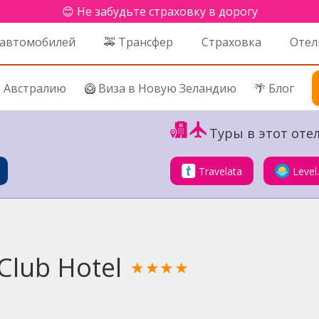
😊 Не забудьте страховку в дорогу
 автомобилей
🚕 Трансфер
Страховка
Отел
в Австралию
🥝 Виза в Новую Зеландию
🌴 Блог
Туры в этот отел
Travelata
Level
Club Hotel
★★★★