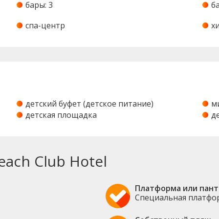
бары: 3
б
спа-центр
х
детский буфет (детское питание)
м
детская площадка
д
ach Club Hotel
Платформа или пант
Специальная платфор