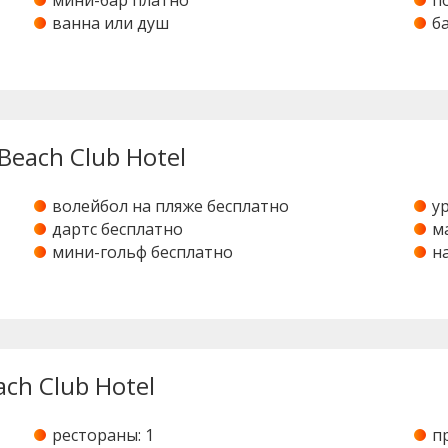
мини-бар платно
п
ванна или душ
б
Beach Club Hotel
волейбол на пляже бесплатно
у
дартс бесплатно
м
мини-гольф бесплатно
н
ch Club Hotel
рестораны: 1
п