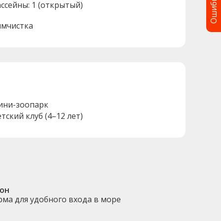
Ошибка?
ассейны: 1 (открытый)
имчистка
ини-зоопарк
етский клуб (4–12 лет)
он
ма для удобного входа в море