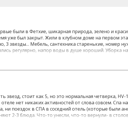
рвые были в Фетхие, шикарная природа, зелено и краси
ремя уже был закрыт. Жили в клубном доме на первом эта
чно, 3 звезды… Мебель, сантехника старенькие, номер н
лись регулярно, напор воды в душе хороший. Уборка на
лает пляж невероятно уютным. Лежаков всегда хватало,
ть невероятно красивые косяки рыб!У камней справа ви
-бар, где подают напитки безалкогольные, мороженое, в
ляжа принимают местных: тех, кто приехал только на п
вать в бухточках в масках. Неудобно, что катамаран ос
лы. Ресторан и еда. Однообразно, но все свежее и вкус
, курица. Много свежей зелени и овощей. Супы никудышн
ть звезд, стоит как 5, но это нормальная четверка, HV
сли. Каш нет. Кофе невкусный. В чай добавляли свежую 
 отеле нет никаких активностей от слова совсем. Спа н
ки неплохие, киви. Десертов всегда изобилие, из вкусн
ма, ни поездок в СПА в соседний отель (которые были а
ЫЙ раз идти и заказывать самостоятельно, официанты 
яют 2-3 блюда. Что-то унесли, что-то вернули- в столо
оворит по-английски. Но если попросить о помощи, всег
пытались найти на завтраке какие-то каши, официанты 
отому что по-английски не говорила совсем. Если что, в
нты стараются смотреть в сторону, воду и чай надо хо