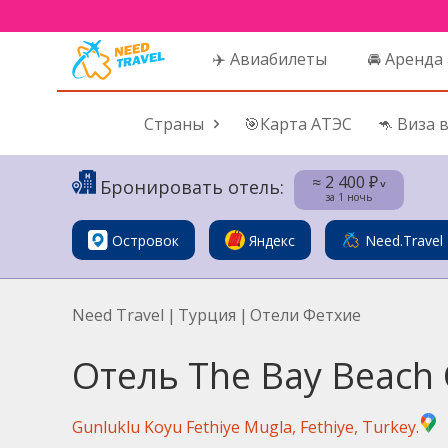
✈️ Авиабилеты
🚘 Аренда
Страны
🎯Карта АТЭС
🦘 Виза 
≈ 2 400 ₽
Бронировать отель:
˅
за 1 ночь
Островок
Яндекс
Need.Travel
Need Travel
|
Турция
|
Отели Фетхие
Отель The Bay Beach 
Gunluklu Koyu Fethiye Mugla, Fethiye, Turkey.