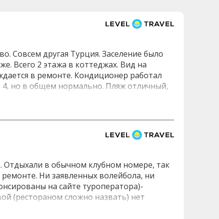
во. Совсем другая Турция. Заселение было
же. Всего 2 этажа в коттеджах. Вид на
уждается в ремонте. Кондиционер работал
 4, но в общем нормально. Пляж отличный,
 отдыхающие 90% турки. Море чистое, даже у
дели морских ежей и крабиков. Море
афли, сэндвичи, картофель фри. Рядом с
ляж. Там же находится прокат катамаранов,
обо не «припаркуешь» нигде, приходилось
ное. Понравилась жареная рыба дорада и ещё
ие. На завтрак вкусный мёд в сотах,
-1. Отдыхали в обычном клубном номере, так
мяту. Хороший арбуз, персики. Дыни
а ремонте. Ни заявленных волейбола, ни
ых: шоколадный десерт типа брауни. Всего
нонсированы на сайте туроператора)-
обслуживают только турков. Думаю, это
вой (рестораном сложно назвать) нет
да помогают. Не могла найти, где выдают
только пожали плечами- мухи ползают по
 тумбе, которая стоит у входа на пляж,
дить просить, принесут бутылку воды -