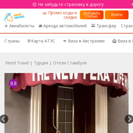
😊 Не забудьте страховку в дорогу
🎫 Промо-коды и
Добавить
Войти
статью
скидки
✈️ Авиабилеты
🚘 Аренда автомобилей
🚕 Трансфер
Страх
Страны
🎯Карта АТЭС
🦘 Виза в Австралию
🥝 Виза в
Need Travel
Турция
Отели Стамбуле
|
|
8.8