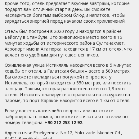
Кроме того, отель предлагает вкусные завтраки, которые
подарят вам отличный старт в день. Вы сможете
насладиться богатым выбором блюд и напитков, чтобы
зарядиться энергией перед началом своих приключений.
Отель был построен в 2020 году и находится в районе
Бейоглу в Стамбуле. Это живописное место всего в 15
минутах ходьбы от исторического района Султанахмет.
Аэропорт имени Ататюрка находится в 17 км от отеля, что
делает его удобным для путешественников.
Оживленная улица Истикляль находится всего в 5 минутах
ходьбы от отеля, а Галатская башня – всего в 500 метрах.
Вы сможете насладиться прогулкой по проспекту
Истикляль, который находится в 550 метрах, или посетить
площадь Таксим, которая расположена всего в 1,8 км от
отеля. И если вы планируете отправиться на экскурсию на
пароме, то порт Каракой находится всего в 1 км от отеля.
Если у вас есть какие-либо вопросы или вы хотите
забронировать номер, вы можете связаться с отелем по
номеру телефона:
+90 212 253 12 92
.
Адрес отеля: Emekyemez, No:12, Yolcuzade İskender Cd.,
34421 Beyoğlu/İstanbul.