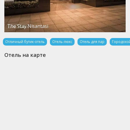
The Stay Nisantasi
Отличный бутик-отель
Отель-люкс
Отель для пар
Городской
Отель на карте