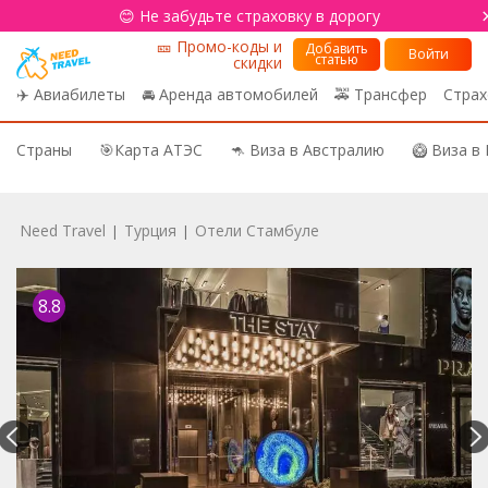
😊 Не забудьте страховку в дорогу
🎫 Промо-коды и
Добавить
Войти
статью
скидки
✈️ Авиабилеты
🚘 Аренда автомобилей
🚕 Трансфер
Страх
Страны
🎯Карта АТЭС
🦘 Виза в Австралию
🥝 Виза в
Need Travel
Турция
Отели Стамбуле
|
|
8.8