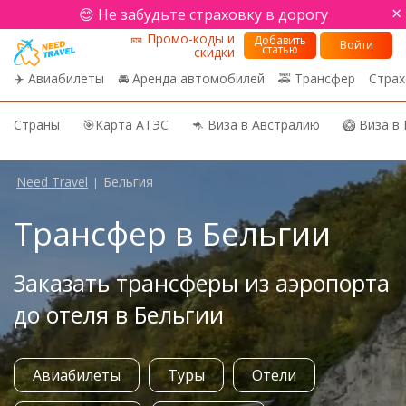
×
😊 Не забудьте страховку в дорогу
🎫 Промо-коды и
Добавить
Войти
статью
скидки
✈️ Авиабилеты
🚘 Аренда автомобилей
🚕 Трансфер
Страх
Страны
🎯Карта АТЭС
🦘 Виза в Австралию
🥝 Виза в
Need Travel
Бельгия
|
Трансфер в Бельгии
Заказать трансферы из аэропорта
до отеля в Бельгии
Авиабилеты
Туры
Отели