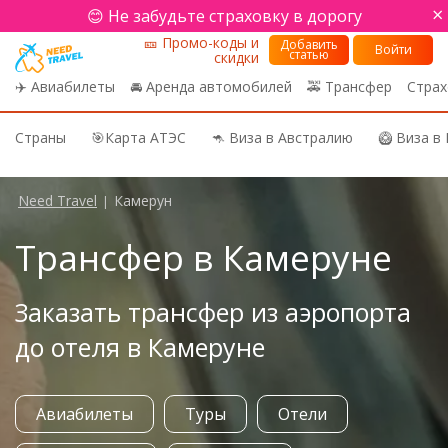
×
😊 Не забудьте страховку в дорогу
🎫 Промо-коды и
Добавить
Войти
статью
скидки
✈️ Авиабилеты
🚘 Аренда автомобилей
🚕 Трансфер
Страх
Страны
🎯Карта АТЭС
🦘 Виза в Австралию
🥝 Виза в
Need Travel
Камерун
|
Трансфер в Камеруне
Заказать трансфер из аэропорта
до отеля в Камеруне
Авиабилеты
Туры
Отели