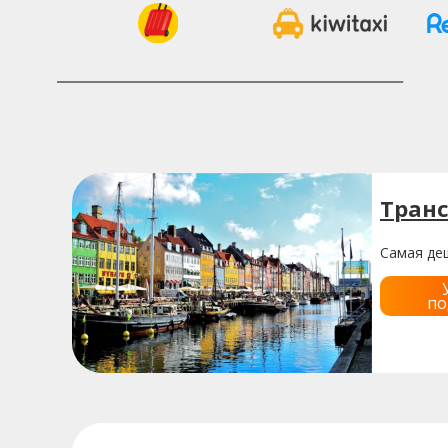
Тран
Самая де
по