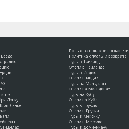
ми картами
Пользовательское соглашени
въезда
Политика оплаты и возврата
встралию
Туры в Таиланд
урцию
Отели в Таиланде
Турции
Туры в Индию
АЭ
Отели в Индии
ОАЭ
Туры на Мальдивы
ипет
Отели на Мальдивах
гипте
Туры на Кубу
Шри-Ланку
Отели на Кубе
 Шри-Ланке
Туры в Грузию
али
Отели в Грузии
 Бали
Туры в Мексику
Сейшелы
Отели в Мексике
 Сейшелах
Туры в Доминикану