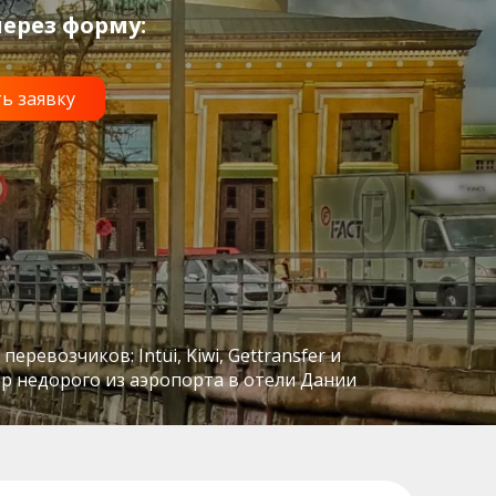
ерез форму:
евозчиков: Intui, Kiwi, Gettransfer и
р недорого из аэропорта в отели Дании