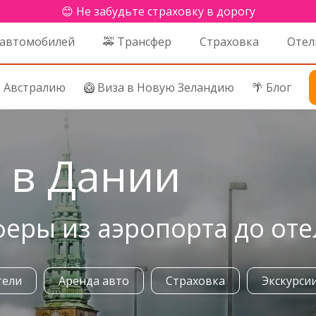
😊 Не забудьте страховку в дорогу
 автомобилей
🚕 Трансфер
Страховка
Отел
в Австралию
🥝 Виза в Новую Зеландию
🌴 Блог
 в Дании
феры из аэропорта до оте
тели
Аренда авто
Страховка
Экскурси