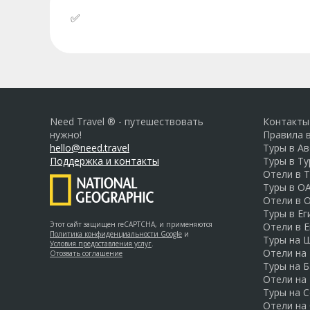
✅
У нас можно оплатить бронь российски
Need Travel ® - путешествовать
Контакты
нужно!
Правила 
hello@need.travel
Туры в А
Поддержка и контакты
Туры в Т
Отели в 
Туры в О
Отели в 
Туры в Ег
Этот сайт защищен reCAPTCHA, и применяются
Отели в Е
Политика конфиденциальности Google
и
Туры на 
Условия предоставления услуг
.
Отели на
Отозвать соглашение
Туры на Б
Отели на
Туры на 
Отели на