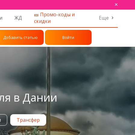
×
🎫 Промо-коды и
и
ЖД
Еще
скидки
Добавить статью
Войти
ля в Дании
и
Трансфер