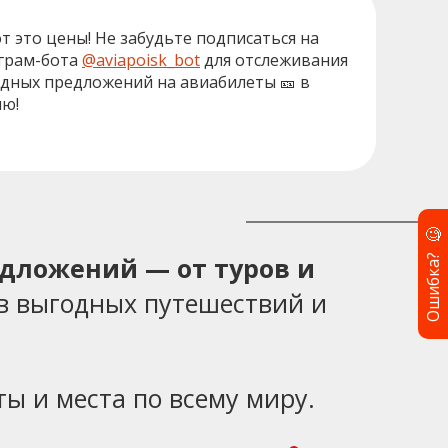
от это цены! Не забудьте подписаться на
грам-бота
@aviapoisk_bot
для отслеживания
дных предложений на авиабилеты 🎫 в
ю!
🧐
Ошибка?
едложений — от туров и
в выгодных путешествий и
ы и места по всему миру.