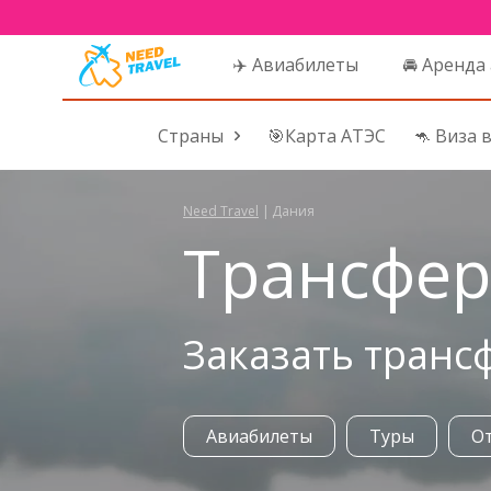
✈️ Авиабилеты
🚘 Аренда
Страны
🎯Карта АТЭС
🦘 Виза 
Need Travel
|
Дания
Трансфер
Заказать транс
Авиабилеты
Туры
О