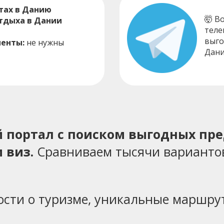
тах в Данию
🤯 В
отдыха в Дании
теле
выго
енты:
не нужны
Дани
ий портал с поиском выгодных пр
 виз.
Сравниваем тысячи варианто
ости о туризме, уникальные маршрут