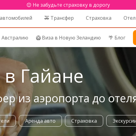
😊 Не забудьте страховку в дорогу
 автомобилей
🚕 Трансфер
Страховка
Отел
в Австралию
🥝 Виза в Новую Зеландию
🌴 Блог
 в Гайане
фер из аэропорта до отел
тели
Аренда авто
Страховка
Экскурси