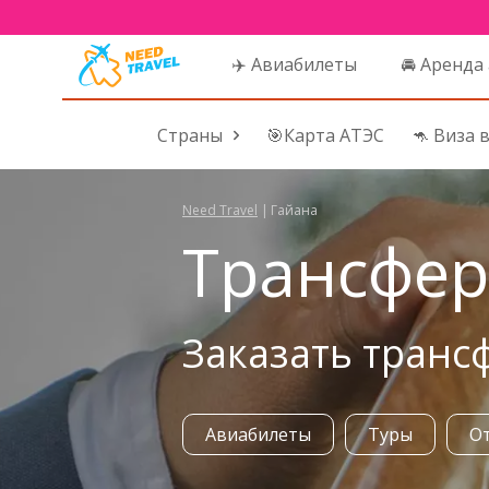
✈️ Авиабилеты
🚘 Аренда
Страны
🎯Карта АТЭС
🦘 Виза 
Need Travel
|
Гайана
Трансфер
Заказать транс
Авиабилеты
Туры
О