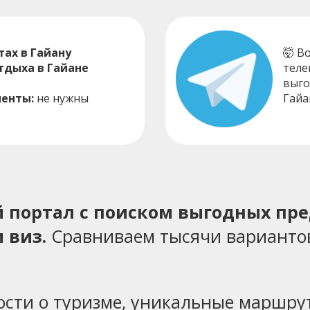
ах в Гайану
🤯 В
тдыха в Гайане
теле
выго
енты:
не нужны
Гайа
ий портал с поиском выгодных пр
 виз.
Сравниваем тысячи варианто
ости о туризме, уникальные маршрут