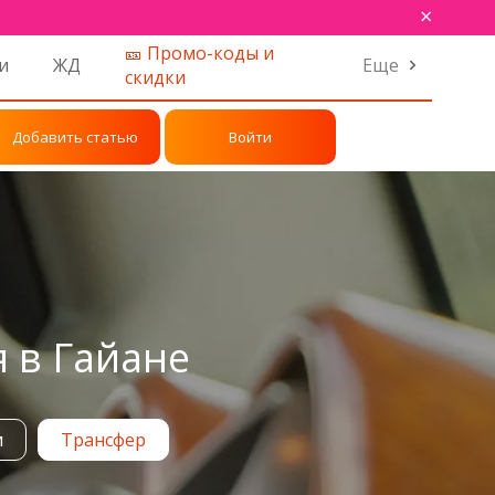
×
🎫 Промо-коды и
и
ЖД
Еще
скидки
Добавить статью
Войти
я в Гайане
и
Трансфер