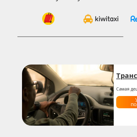
Транс
Самая деш
по