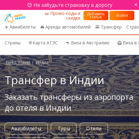
×
😊 Не забудьте страховку в дорогу
🎫 Промо-коды и
Добавить
Войти
статью
скидки
✈️ Авиабилеты
🚘 Аренда автомобилей
🚕 Трансфер
Страх
Страны
🎯Карта АТЭС
🦘 Виза в Австралию
🥝 Виза в
Need Travel
Индия
|
Трансфер в Индии
Заказать трансферы из аэропорта
до отеля в Индии
Авиабилеты
Туры
Отели