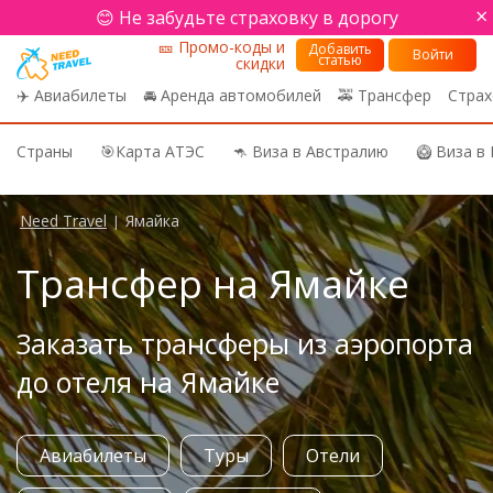
×
😊 Не забудьте страховку в дорогу
🎫 Промо-коды и
Добавить
Войти
статью
скидки
✈️ Авиабилеты
🚘 Аренда автомобилей
🚕 Трансфер
Страх
Страны
🎯Карта АТЭС
🦘 Виза в Австралию
🥝 Виза в
Need Travel
Ямайка
|
Трансфер на Ямайке
Заказать трансферы из аэропорта
до отеля на Ямайке
Авиабилеты
Туры
Отели