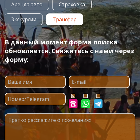
Аренда авто
Страховка
Экскурсии
Трансфер
В данный момент форма поиска
обновляется. Свяжитесь с нами через
форму: