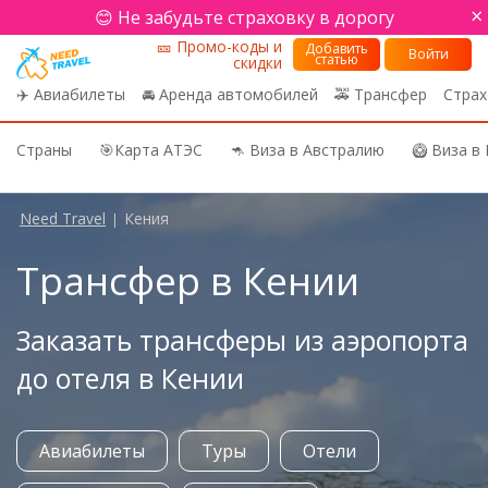
×
😊 Не забудьте страховку в дорогу
🎫 Промо-коды и
Добавить
Войти
статью
скидки
✈️ Авиабилеты
🚘 Аренда автомобилей
🚕 Трансфер
Страх
Страны
🎯Карта АТЭС
🦘 Виза в Австралию
🥝 Виза в
Need Travel
Кения
|
Трансфер в Кении
Заказать трансферы из аэропорта
до отеля в Кении
Авиабилеты
Туры
Отели