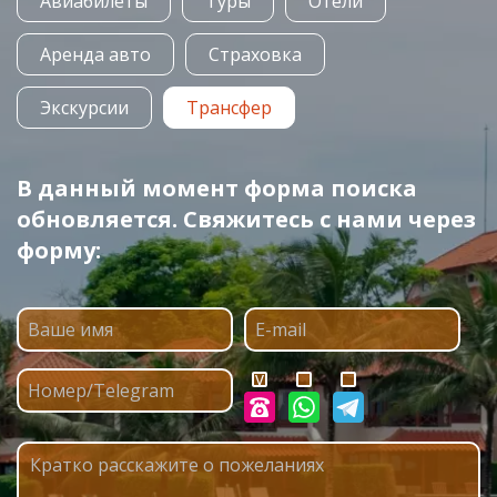
Авиабилеты
Туры
Отели
Аренда авто
Страховка
Экскурсии
Трансфер
В данный момент форма поиска
обновляется. Свяжитесь с нами через
форму: