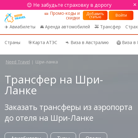
×
😊 Не забудьте страховку в дорогу
🎫 Промо-коды и
Добавить
Войти
статью
скидки
✈️ Авиабилеты
🚘 Аренда автомобилей
🚕 Трансфер
Страх
Страны
🎯Карта АТЭС
🦘 Виза в Австралию
🥝 Виза в
Need Travel
Шри-ланка
|
Трансфер на Шри-
Ланке
Заказать трансферы из аэропорта
до отеля на Шри-Ланке