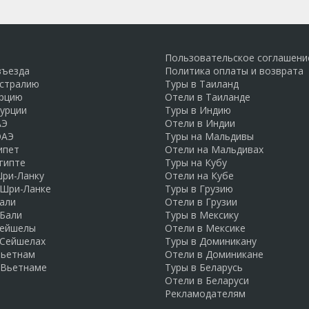
Пользовательское соглашени
въезда
Политика оплаты и возврата
встралию
Туры в Таиланд
урцию
Отели в Таиланде
Турции
Туры в Индию
АЭ
Отели в Индии
ОАЭ
Туры на Мальдивы
ипет
Отели на Мальдивах
гипте
Туры на Кубу
Шри-Ланку
Отели на Кубе
 Шри-Ланке
Туры в Грузию
али
Отели в Грузии
 Бали
Туры в Мексику
Сейшелы
Отели в Мексике
 Сейшелах
Туры в Доминикану
Вьетнам
Отели в Доминикане
 Вьетнаме
Туры в Беларусь
Отели в Беларуси
Рекламодателям