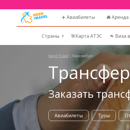
✈️ Авиабилеты
🚘 Аренда
Страны
🎯Карта АТЭС
🦘 Виза 
Need Travel
|
Люксембург
Трансфер
Заказать транс
Авиабилеты
Туры
О