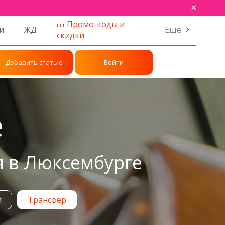
×
🎫 Промо-коды и
и
ЖД
Еще
скидки
Добавить статью
Войти
е
я в Люксембурге
и
Трансфер