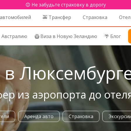
😊 Не забудьте страховку в дорогу
 автомобилей
🚕 Трансфер
Страховка
Отел
в Австралию
🥝 Виза в Новую Зеландию
🌴 Блог
 в Люксембург
фер из аэропорта до отел
тели
Аренда авто
Страховка
Экскурси