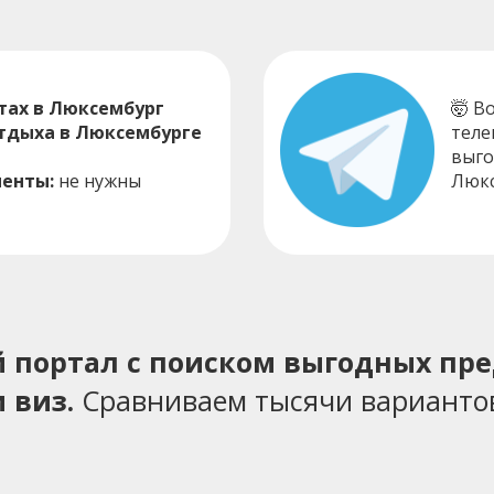
тах в Люксембург
🤯 В
отдыха в Люксембурге
теле
выго
енты:
не нужны
Люкс
ий портал с поиском выгодных пр
 виз.
Сравниваем тысячи варианто