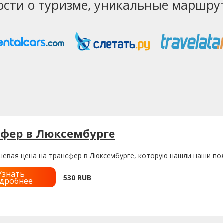
ости о туризме, уникальные маршрут
фер в Люксембурге
шевая цена на трансфер в Люксембурге, которую нашли наши пол
Узнать
530
RUB
дробнее