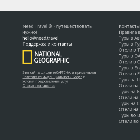
Need Travel ® - путешествовать
Контакты
нужно!
Правила 
hello@need.travel
Туры в А
Поддержка и контакты
Туры в Т
Отели в 
Туры в О
Отели в 
Туры в Ег
Этот сайт защищен reCAPTCHA, и применяются
Отели в Е
Политика конфиденциальности Google
и
Туры на 
Условия предоставления услуг
.
Отели на
Отозвать соглашение
Туры на Б
Отели на
Туры на 
Отели на
Туры во 
Отели во