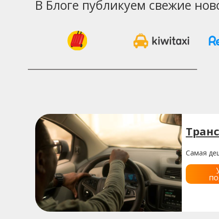
В Блоге публикуем свежие нов
Транс
Самая де
по