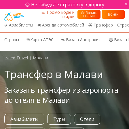
×
😊 Не забудьте страховку в дорогу
🎫 Промо-коды и
Добавить
Войти
статью
скидки
✈️ Авиабилеты
🚘 Аренда автомобилей
🚕 Трансфер
Страх
Страны
🎯Карта АТЭС
🦘 Виза в Австралию
🥝 Виза в
Need Travel
Малави
|
Трансфер в Малави
Заказать трансфер из аэропорта
до отеля в Малави
Авиабилеты
Туры
Отели