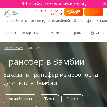
×
😊 Не забудьте страховку в дорогу
🎫 Промо-коды и
Добавить
Войти
статью
скидки
✈️ Авиабилеты
🚘 Аренда автомобилей
🚕 Трансфер
Страх
Страны
🎯Карта АТЭС
🦘 Виза в Австралию
🥝 Виза в
Need Travel
Замбия
|
Трансфер в Замбии
Заказать трансфер из аэропорта
до отеля в Замбии
Авиабилеты
Туры
Отели