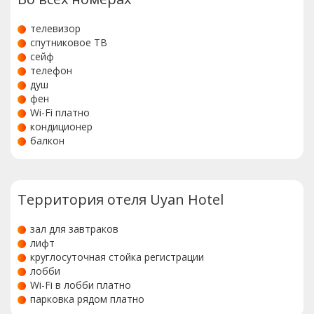
телевизор
спутниковое ТВ
сейф
телефон
душ
фен
Wi-Fi платно
кондиционер
балкон
Территория отеля Uyan Hotel
зал для завтраков
лифт
круглосуточная стойка регистрации
лобби
Wi-Fi в лобби платно
парковка рядом платно