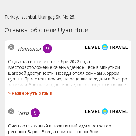
Turkey, Istanbul, Utangaç Sk. No:25.
Отзывы об отеле Uyan Hotel
Наталья
9
Отдыхала в отеле в октябре 2022 года.
Месторасположение очень удачное - все в минутной
шаговой доступности. Позади отеля хаммам Хюррем
султан. Прилетела ночью, на рецепшене ждали и быстро
заселили. Завтраки однотипные, но все вкусно и свежее
(очень вкусные фрукты). Можно подняться на крышу и
>
Развернуть отзыв
вам откроются виды на Голубую мечеть, Ай-Софию и
Золотой Рог. В номере фен, шампунь и мыло
добавляют. Убирались не ахти, но вполне прилично.
Vera
9
Кровать хорошая. Единственный минус - никто не
говорит и не понимает по-русски, зная английский - это
не проблема. Очень рекомендую! Отель маленький,
Очень отзывчивый и позитивный администратор
красивый и очень уютный! Такси стоит заказывать на
ресепшн-Барис. Всегда поможет по любым