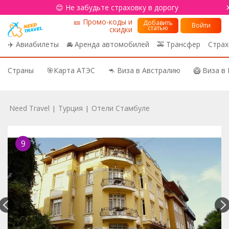
😊 Не забудьте страховку в дорогу
🎫 Промо-коды и
Добавить
Войти
статью
скидки
✈️ Авиабилеты
🚘 Аренда автомобилей
🚕 Трансфер
Страх
Страны
🎯Карта АТЭС
🦘 Виза в Австралию
🥝 Виза в
Need Travel
Турция
Отели Стамбуле
|
|
9