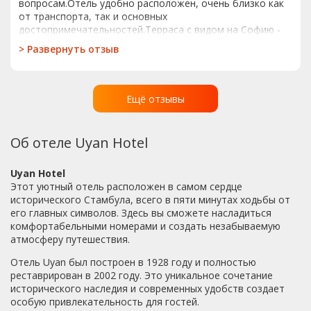
рецепшене - в два раза дешевле. Там же неплохой
вопросам.Отель удобно расположен, очень близко как
обменник. Там же покупала сим-карту. Соберусь ещё раз
от транспорта, так и основных
посетить Стамбул - отдам предпочтение отелю Uyan!!!!
достопримечательностей.Терраса с видом на Софию -
высший класс!Завтраки достойные -вместо непонятных
>
Развернуть отзыв
100 видов хлопьев, а свежие буреки и фрукты. За
приветственный напиток отдельная благодарность)
кровать удобная, пуховые одеяла. Кондиционер
расположен очень грамотно. Были некоторые
Ещё отзывы
замечания по уборке номера, но всё исправили
молниеносно) не хватало разве что чайника в номере.
Об отеле Uyan Hotel
Uyan Hotel
Этот уютный отель расположен в самом сердце
исторического Стамбула, всего в пяти минутах ходьбы от
его главных символов. Здесь вы сможете насладиться
комфортабельными номерами и создать незабываемую
атмосферу путешествия.
Отель Uyan был построен в 1928 году и полностью
реставрирован в 2002 году. Это уникальное сочетание
исторического наследия и современных удобств создает
особую привлекательность для гостей.