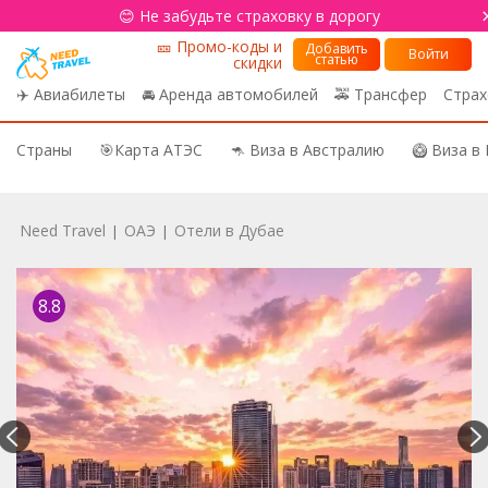
😊 Не забудьте страховку в дорогу
🎫 Промо-коды и
Добавить
Войти
статью
скидки
✈️ Авиабилеты
🚘 Аренда автомобилей
🚕 Трансфер
Страх
Страны
🎯Карта АТЭС
🦘 Виза в Австралию
🥝 Виза в
Need Travel
ОАЭ
Отели в Дубае
|
|
8.8