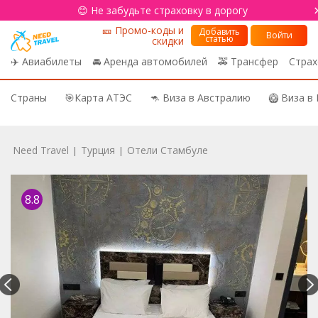
😊 Не забудьте страховку в дорогу
🎫 Промо-коды и
Добавить
Войти
статью
скидки
✈️ Авиабилеты
🚘 Аренда автомобилей
🚕 Трансфер
Страх
Страны
🎯Карта АТЭС
🦘 Виза в Австралию
🥝 Виза в
Need Travel
Турция
Отели Стамбуле
|
|
8.8