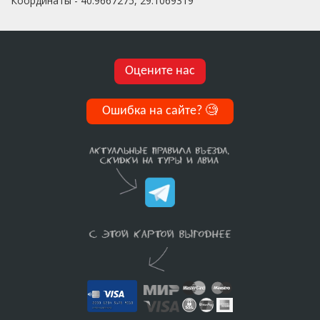
Координаты - 40.9667275, 29.1069319
Оцените нас
Ошибка на сайте?
🧐