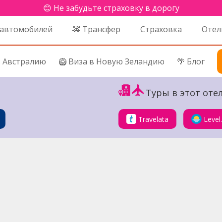
😊 Не забудьте страховку в дорогу
 автомобилей
🚕 Трансфер
Страховка
Отел
в Австралию
🥝 Виза в Новую Зеландию
🌴 Блог
Туры в этот отел
Travelata
Level