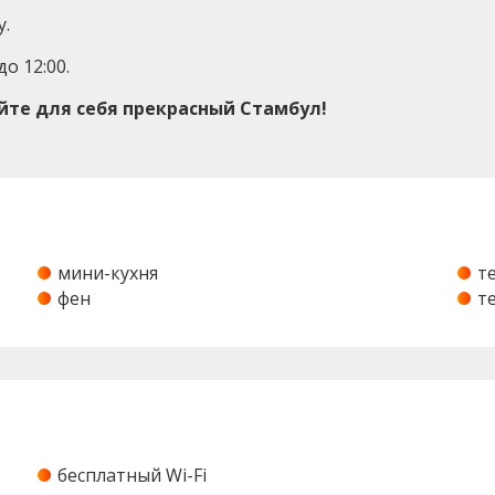
y.
о 12:00.
ойте для себя прекрасный Стамбул!
мини-кухня
т
фен
т
бесплатный Wi-Fi