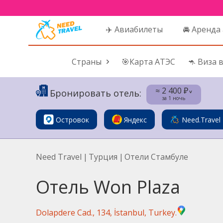
✈️ Авиабилеты
🚘 Аренда
Страны
🎯Карта АТЭС
🦘 Виза 
≈ 2 400 ₽
Бронировать отель:
˅
за 1 ночь
Островок
Яндекс
Need.Travel
Need Travel
|
Турция
|
Отели Стамбуле
Отель Won Plaza
Dolapdere Cad., 134, İstanbul, Turkey.