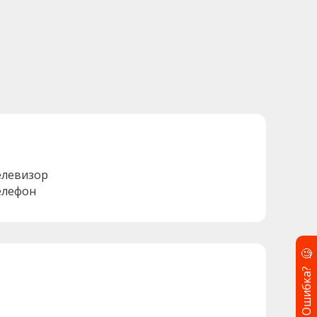
елевизор
елефон
🧐
Ошибка?