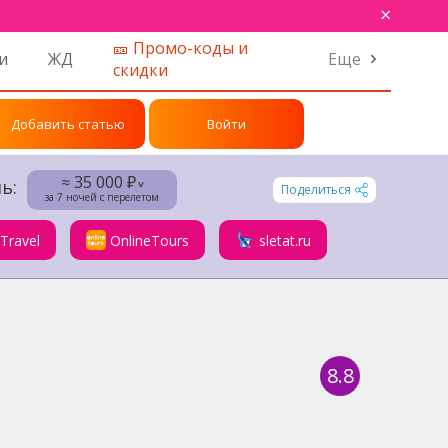
×
🎫 Промо-коды и
и
ЖД
Еще
скидки
Добавить статью
Войти
≈ 35 000 ₽
ь:
˅
Поделиться
за 7 ночей с перелетом
.Travel
OnlineTours
sletat.ru
8.8