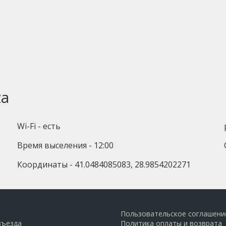
za
Wi-Fi - есть
Время выселения - 12:00
Координаты - 41.0484085083, 28.9854202271
Пользовательское соглашени
въезда
Политика оплаты и возврата