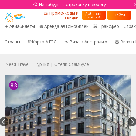
😊 Не забудьте страховку в дорогу
🎫 Промо-коды и
Добавить
Войти
статью
скидки
✈️ Авиабилеты
🚘 Аренда автомобилей
🚕 Трансфер
Страх
Страны
🎯Карта АТЭС
🦘 Виза в Австралию
🥝 Виза в
Need Travel
Турция
Отели Стамбуле
|
|
8.8