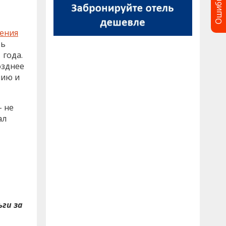
Ошибка?
ения
ть
 года.
озднее
мию и
– не
ал
ги за