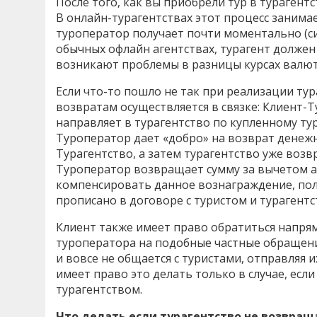
После того, как вы приобрели тур в турагент
В онлайн-турагентствах этот процесс занимае
туроператор получает почти моментально (си
обычных офлайн агентствах, турагент должен 
возникают проблемы в разницы курсах валют
Если что-то пошло не так при реализации тур
возвратам осуществляется в связке: Клиент-
направляет в турагентство по купленному тур
Туроператор дает «добро» на возврат денежн
Турагентство, а затем турагентство уже возв
Туроператор возвращает сумму за вычетом а
компенсировать данное вознаграждение, полу
прописано в договоре с туристом и турагентс
Клиент также имеет право обратиться напрям
туроператора на подобные частные обращени
и вовсе не общается с туристами, отправляя и
имеет право это делать только в случае, есл
турагентством.
Что делать если турагентство не возвраща