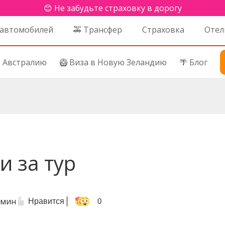
😊 Не забудьте страховку в дорогу
 автомобилей
🚕 Трансфер
Страховка
Отел
в Австралию
🥝 Виза в Новую Зеландию
🌴 Блог
и за тур
 мин
Нравится
0