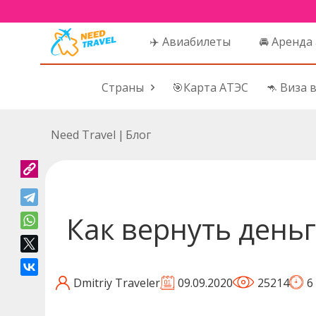
✈️ Авиабилеты
🚘 Аренда
Страны
🎯Карта АТЭС
🦘 Виза 
Need Travel
|
Блог
Как вернуть деньг
Dmitriy Traveler
09.09.2020
25214
6