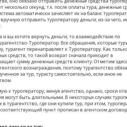
стве, оно обязано отправить денежные средства туропе
т несколько секунд, т.к. после оплаты тура, денежные с
стема автоматически зачисляет их на баланс туроперат
вручную отправить туроператору деньги, из-за чего, и
.
а и вы хотите вернуть деньги, то взаимодействие по
Турагентство-Туроператор. Все обращения, которые тур
у, турагент перенаправляет к Туроператору. Как тольк
ых средств, то такой возврат сначала приходит в
ращает сумму денежных средств клиенту. Отметим здесь
гентского вознаграждения, поэтому турагентство обяз
ченное за тур, туристу самостоятельно, если иное не
твом.
ую к туроператору, минуя агентство, однако, сроки отв
я могут быть длительными. В некоторых случаях туроп
х в турагентство, где они купили тур, при этом, туропе
и соответствующий пункт прописан в агентском договор
ет деньги за тур: