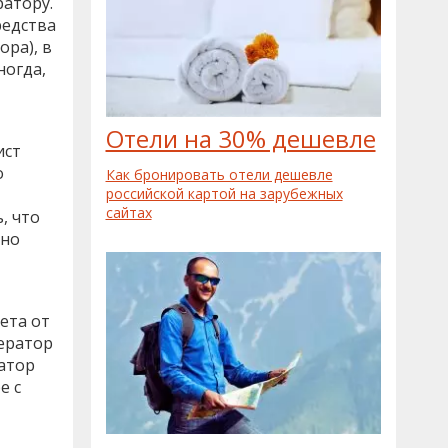
ратору.
редства
ора), в
ногда,
Отели на 30% дешевле
ист
о
Как бронировать отели дешевле
российской картой на зарубежных
сайтах
, что
ано
ета от
ератор
ратор
е с