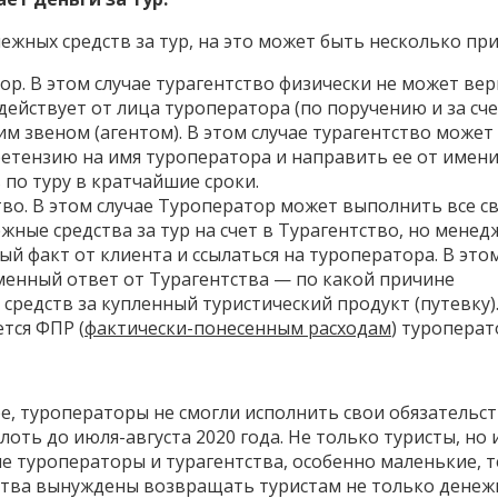
ежных средств за тур, на это может быть несколько при
р. В этом случае турагентство физически не может ве
 действует от лица туроператора (по поручению и за сч
м звеном (агентом). В этом случае турагентство может
етензию на имя туроператора и направить ее от имен
по туру в кратчайшие сроки.
тво. В этом случае Туроператор может выполнить все с
жные средства за тур на счет в Турагентство, но менед
ый факт от клиента и ссылаться на туроператора. В это
менный ответ от Турагентства — по какой причине
средств за купленный туристический продукт (путевку)
тся ФПР (
фактически-понесенным расходам
) туроперат
ре, туроператоры не смогли исполнить свои обязательст
оть до июля-августа 2020 года. Не только туристы, но 
е туроператоры и турагентства, особенно маленькие, 
ства вынуждены возвращать туристам не только дене