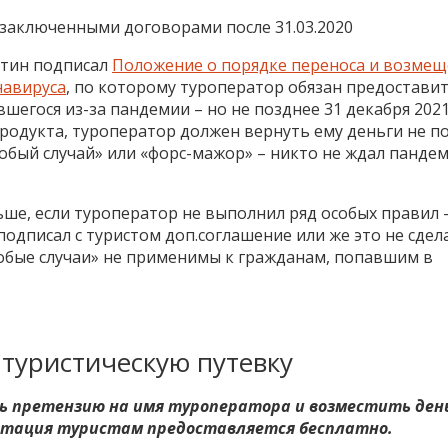
 заключенными договорами после 31.03.2020
тин подписал
Положение о порядке переноса и возмещ
навируса
, по которому туроператор обязан предостави
шегося из-за пандемии – но не позднее 31 декабря 2021
продукта, туроператор должен вернуть ему деньги не п
собый случай» или «форс-мажор» – никто не ждал панде
ьше, если туроператор не выполнил ряд особых правил 
одписал с туристом доп.соглашение или же это не сдел
собые случаи» не применимы к гражданам, попавшим в
 туристическую путевку
 претензию на имя туроператора и возместить день
льтация туристам предоставляется бесплатно.