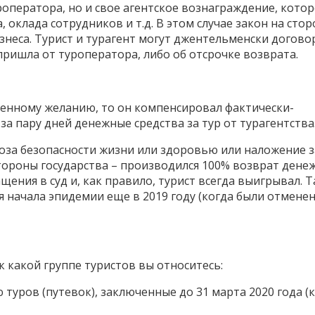
уроператора, но и свое агентское вознаграждение, котор
 оклада сотрудников и т.д. В этом случае закон на стор
бизнеса. Турист и турагент могут джентельменски догово
пришла от туроператора, либо об отсрочке возврата.
твенному желанию, то он компенсировал фактически-
а пару дней денежные средства за тур от турагентства
роза безопасности жизни или здоровью или наложение 
тороны государства – производился 100% возврат дене
ения в суд и, как правило, турист всегда выигрывал. Т
я начала эпидемии еще в 2019 году (когда были отмене
к какой группе туристов вы относитесь:
туров (путевок), заключенные до 31 марта 2020 года (к