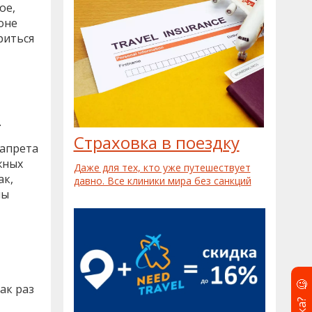
ое,
оне
риться
.
Страховка в поездку
запрета
жных
Даже для тех, кто уже путешествует
ак,
давно. Все клиники мира без санкций
ны
🧐
ак раз