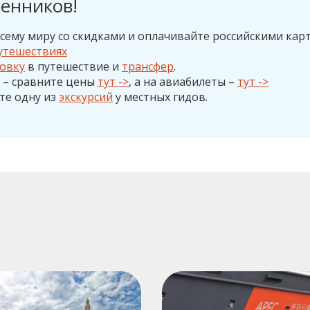
енников!
сему миру со скидками и оплачивайте российскими кар
утешествиях
ховку
в путешествие и
трансфер
.
о – сравните цены
тут ->
, а на авиабилеты –
тут ->
те одну из
экскурсий
у местных гидов.