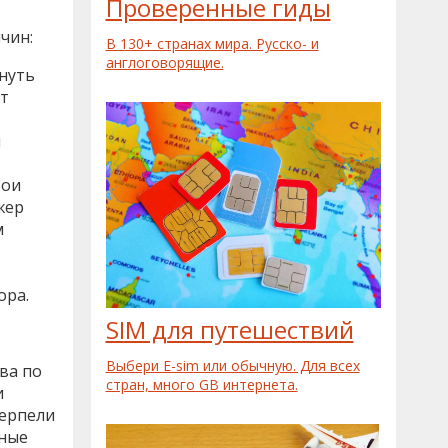
Проверенные гиды
чин:
В 130+ странах мира. Русско- и
англоговорящие.
рнуть
ет
и
вои
жер
м
.
ора.
SIM для путешествий
Выбери E-sim или обычную. Для всех
ва по
стран, много GB интернета.
и
терпели
жные