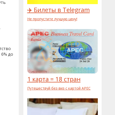
уть
✈️ Билеты в Telegram
Не пропустите лучшую цену!
,
тство
 6% до
1 карта = 18 стран
Путешествуй без виз с картой APEC