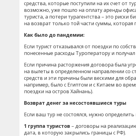
средства, которые поступили на их счет от т
возможно, уже пошло на оплату аренды офиса,
туриста, а потери турагентства – это риски 
на возврат только той части суммы, которая 
Как было до пандемии:
Если турист отказывался от поездки по собс
понесенные расходы Туроператору и получал з
Если причина расторжения договора была уг
на вылеты в определенном направлении со с
средств и эти причины были вескими для обращ
например, было с Египтом и с Китаем во врем
поездки на остров Хайнань).
Возврат денег за несостоявшиеся туры
Если ваш тур не состоялся, нужно определить 
1 группа туристов
– договоры на реализацию 
дата, в которую закрылись границы с РФ).