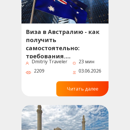
Виза в Австралию - как
получить
самостоятельно:
требования,
Dmitriy Traveler
23 мин
документы, сроки и
2209
03.06.2026
советы
Читать далее