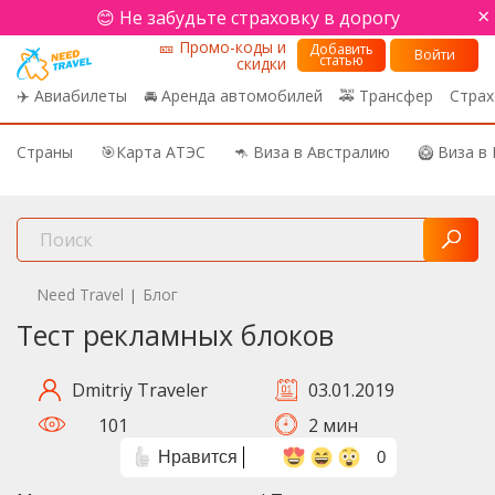
×
😊 Не забудьте страховку в дорогу
🎫 Промо-коды и
Добавить
Войти
статью
скидки
✈️ Авиабилеты
🚘 Аренда автомобилей
🚕 Трансфер
Страх
Страны
🎯Карта АТЭС
🦘 Виза в Австралию
🥝 Виза в
Need Travel
Блог
|
Тест рекламных блоков
Dmitriy Traveler
03.01.2019
101
2 мин
Нравится
0