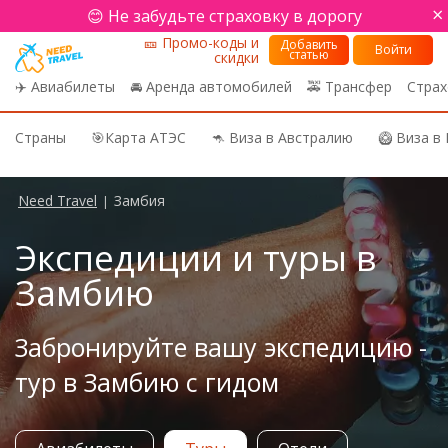
×
😊 Не забудьте страховку в дорогу
🎫 Промо-коды и
Добавить
Войти
статью
скидки
✈️ Авиабилеты
🚘 Аренда автомобилей
🚕 Трансфер
Страх
Страны
🎯Карта АТЭС
🦘 Виза в Австралию
🥝 Виза в
Need Travel
Замбия
|
Экспедиции и туры в
Замбию
Забронируйте вашу экспедицию -
тур в Замбию с гидом