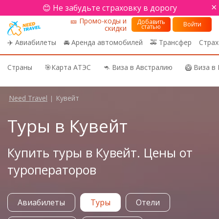
×
😊 Не забудьте страховку в дорогу
🎫 Промо-коды и
Добавить
Войти
статью
скидки
✈️ Авиабилеты
🚘 Аренда автомобилей
🚕 Трансфер
Страх
Страны
🎯Карта АТЭС
🦘 Виза в Австралию
🥝 Виза в
Need Travel
Кувейт
|
Туры в Кувейт
Купить туры в Кувейт. Цены от
туроператоров
Авиабилеты
Туры
Отели