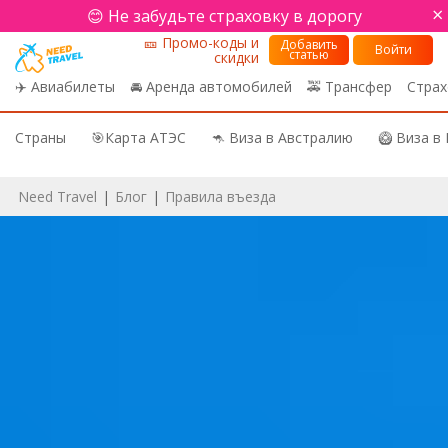
×
😊 Не забудьте страховку в дорогу
🎫 Промо-коды и
Добавить
Войти
статью
скидки
✈️ Авиабилеты
🚘 Аренда автомобилей
🚕 Трансфер
Страх
Страны
🎯Карта АТЭС
🦘 Виза в Австралию
🥝 Виза в
Need Travel
|
Блог
|
Правила въезда