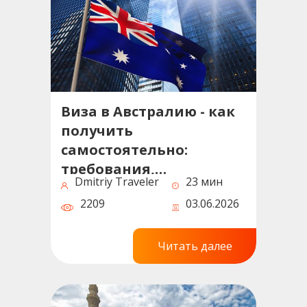
Виза в Австралию - как
получить
самостоятельно:
требования,
Dmitriy Traveler
23 мин
документы, сроки и
2209
03.06.2026
советы
Читать далее