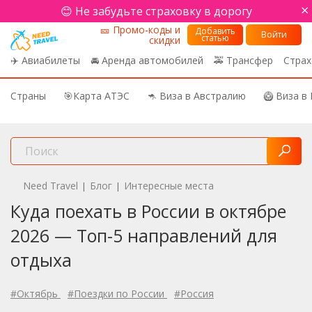
×
😊 Не забудьте страховку в дорогу
🎫 Промо-коды и
Добавить
Войти
статью
скидки
✈️ Авиабилеты
🚘 Аренда автомобилей
🚕 Трансфер
Страх
Страны
🎯Карта АТЭС
🦘 Виза в Австралию
🥝 Виза в
Need Travel
Блог
Интересные места
|
|
Куда поехать в России в октябре
2026 — Топ-5 направлений для
отдыха
#Октябрь
#Поездки по России
#Россия