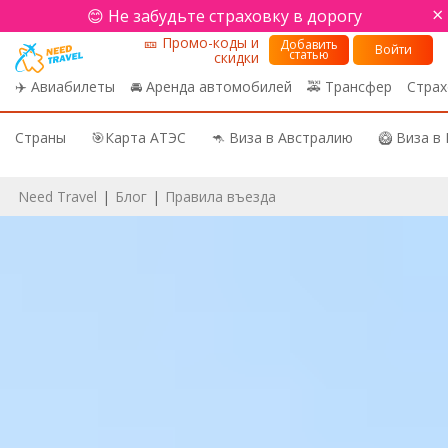
×
😊 Не забудьте страховку в дорогу
🎫 Промо-коды и
Добавить
Войти
статью
скидки
✈️ Авиабилеты
🚘 Аренда автомобилей
🚕 Трансфер
Страх
Страны
🎯Карта АТЭС
🦘 Виза в Австралию
🥝 Виза в
Need Travel
|
Блог
|
Правила въезда