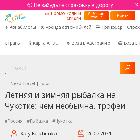
×
😊 Не забудьте страховку в дорогу
🎫 Промо-коды и
Добавить
Войти
статью
скидки
✈️ Авиабилеты
🚘 Аренда автомобилей
🚕 Трансфер
Страх
Страны
🎯Карта АТЭС
🦘 Виза в Австралию
🥝 Виза в
Need Travel
Блог
|
Летняя и зимняя рыбалка на
Чукотке: чем необычна, трофеи
#Россия
#Рыбалка
#Чукотка
Katy Kirichenko
26.07.2021