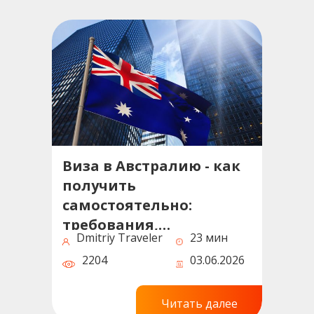
Виза в Австралию - как
получить
самостоятельно:
требования,
Dmitriy Traveler
23 мин
документы, сроки и
2204
03.06.2026
советы
Читать далее