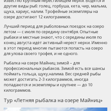
известно крупным нерестилищем нерки. Водятся и
другие виды рыб: голец, горбуша, кета, чир, мальма,
щука, хариус, налим. Трофейные экземпляры на
озере достигают 12 килограммов.
Лучший период для рыболовных поездок на озеро
летом — с июля по середину сентября. Опытные
рыбаки и местные знают, что с середины июля по
конец августа идёт активный нерест нерки. Именно
в этот период многие пытаются попасть на озеро
для улова своего трофея, и не одного.
Рыбалка на озере Майниц зимой – для
профессиональных рыбаков. Зимой есть все шансы
поймать гольца, щуку,налима. Вес средней рыбы
может достигать 2-3 килограммов, иногда
попадаются и экземпляры и крупнее — до 10
килограммов.
Тур «Летняя рыбалка на озере Майниц»