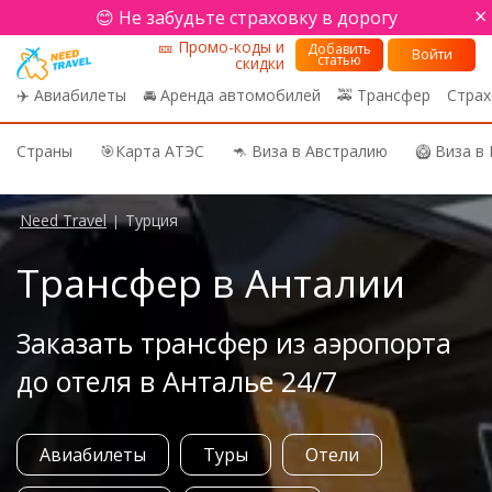
×
😊 Не забудьте страховку в дорогу
🎫 Промо-коды и
Добавить
Войти
статью
скидки
✈️ Авиабилеты
🚘 Аренда автомобилей
🚕 Трансфер
Страх
Страны
🎯Карта АТЭС
🦘 Виза в Австралию
🥝 Виза в
Need Travel
Турция
|
Трансфер в Анталии
Заказать трансфер из аэропорта
до отеля в Анталье 24/7
Авиабилеты
Туры
Отели