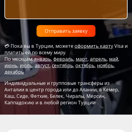
💳 Пока вы в Турции, можете
оформить карту
Visa и
платить ей по всему миру.
По месяцам:
январь
,
февраль
,
март
,
апрель
,
май
,
июнь
,
июль
,
август
,
сентябрь
,
октябрь
,
ноябрь
,
декабрь
Индивидуальные и групповые трансферы из
Анталии в центр города или до Алании, в Кемер,
Каш, Сиде, Фетхие, Белек, Чиралы, Мерсин,
Каппадокию и в любой регион Турции