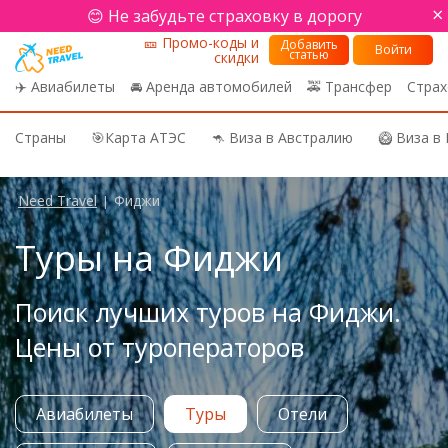
×
😊 Не забудьте страховку в дорогу
🎫 Промо-коды и
Добавить
Войти
статью
скидки
✈️ Авиабилеты
🚘 Аренда автомобилей
🚕 Трансфер
Страх
Страны
🎯Карта АТЭС
🦘 Виза в Австралию
🥝 Виза в
Need Travel
Фиджи
|
Туры на Фиджи
Поиск лучших туров на Фиджи.
Цены от туроператоров
Авиабилеты
Туры
Отели