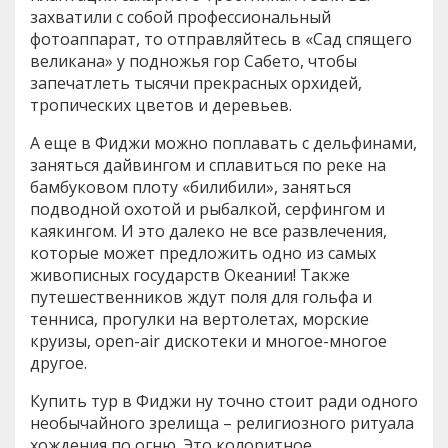
захватили с собой профессиональный
фотоаппарат, то отправляйтесь в «Сад спящего
великана» у подножья гор Сабето, чтобы
запечатлеть тысячи прекрасных орхидей,
тропических цветов и деревьев.
А еще в Фиджи можно поплавать с дельфинами,
заняться дайвингом и сплавиться по реке на
бамбуковом плоту «билибили», заняться
подводной охотой и рыбалкой, серфингом и
каякингом. И это далеко не все развлечения,
которые может предложить одно из самых
живописных государств Океании! Также
путешественников ждут поля для гольфа и
тенниса, прогулки на вертолетах, морские
круизы, open-air дискотеки и многое-многое
другое.
Купить тур в Фиджи ну точно стоит ради одного
необычайного зрелища – религиозного ритуала
хождения по огню. Это колоритное