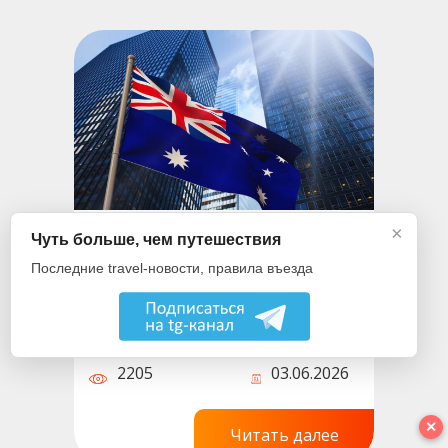
×
Виза в Австралию - как
Чуть больше, чем путешествия
получить
Последние travel-новости, правила въезда
самостоятельно:
требования,
Dmitriy Traveler
23 мин
документы, сроки и
2205
03.06.2026
советы
✕
Читать далее