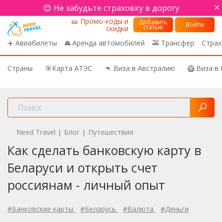
×
😊 Не забудьте страховку в дорогу
🎫 Промо-коды и
Добавить
Войти
статью
скидки
✈️ Авиабилеты
🚘 Аренда автомобилей
🚕 Трансфер
Страх
Страны
🎯Карта АТЭС
🦘 Виза в Австралию
🥝 Виза в
Need Travel
Блог
Путешествия
|
|
Как сделать банковскую карту в
Беларуси и открыть счет
россиянам - личный опыт
#Банковские карты
#Беларусь
#Валюта
#Деньги