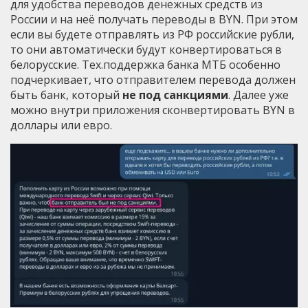
для удобства переводов денежных средств из
России и на неё получать переводы в BYN. При этом
если вы будете отправлять из РФ российские рубли,
то они автоматически будут конвертироваться в
белорусские. Тех.поддержка банка МТБ особенно
подчеркивает, что отправителем перевода должен
быть банк, который
не под санкциями
. Далее уже
можно внутри приложения сконвертировать BYN в
доллары или евро.