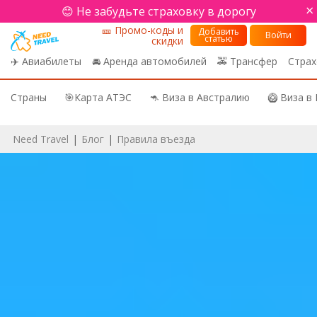
×
😊 Не забудьте страховку в дорогу
🎫 Промо-коды и
Добавить
Войти
статью
скидки
✈️ Авиабилеты
🚘 Аренда автомобилей
🚕 Трансфер
Страх
Страны
🎯Карта АТЭС
🦘 Виза в Австралию
🥝 Виза в
Need Travel
|
Блог
|
Правила въезда