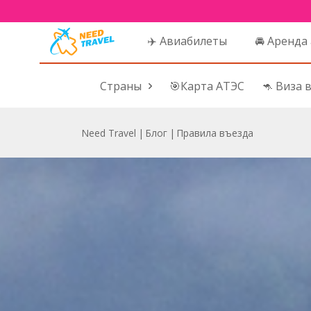
✈️ Авиабилеты
🚘 Аренда
Страны
🎯Карта АТЭС
🦘 Виза 
Need Travel
|
Блог
|
Правила въезда