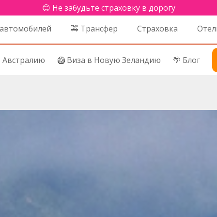
😊 Не забудьте страховку в дорогу
 автомобилей
🚕 Трансфер
Страховка
Отел
в Австралию
🥝 Виза в Новую Зеландию
🌴 Блог