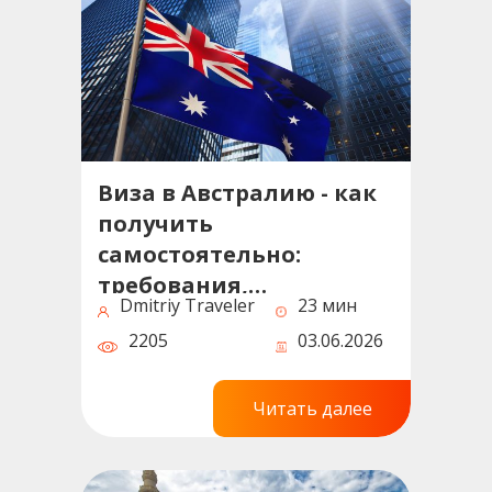
Виза в Австралию - как
получить
самостоятельно:
требования,
Dmitriy Traveler
23 мин
документы, сроки и
2205
03.06.2026
советы
Читать далее