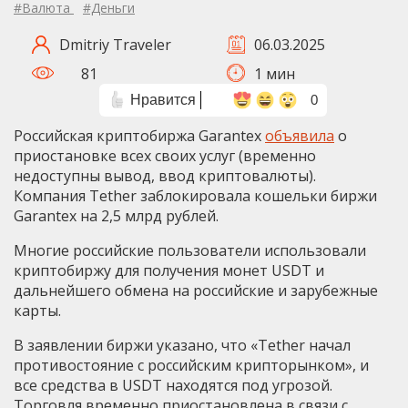
#Валюта
#Деньги
Dmitriy Traveler
06.03.2025
81
1 мин
Нравится
0
Российская криптобиржа Garantex
объявила
о
приостановке всех своих услуг (временно
недоступны вывод, ввод криптовалюты).
Компания Tether заблокировала кошельки биржи
Garantex на 2,5 млрд рублей.
Многие российские пользователи использовали
криптобиржу для получения монет USDT и
дальнейшего обмена на российские и зарубежные
карты.
В заявлении биржи указано, что «Tether начал
противостояние с российским крипторынком», и
все средства в USDT находятся под угрозой.
Торговля временно приостановлена в связи с