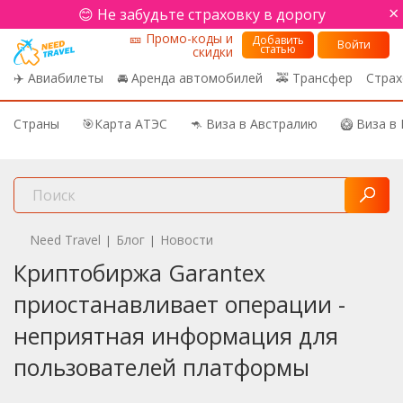
×
😊 Не забудьте страховку в дорогу
🎫 Промо-коды и
Добавить
Войти
статью
скидки
✈️ Авиабилеты
🚘 Аренда автомобилей
🚕 Трансфер
Страх
Страны
🎯Карта АТЭС
🦘 Виза в Австралию
🥝 Виза в
Need Travel
Блог
Новости
|
|
Криптобиржа Garantex
приостанавливает операции -
неприятная информация для
пользователей платформы