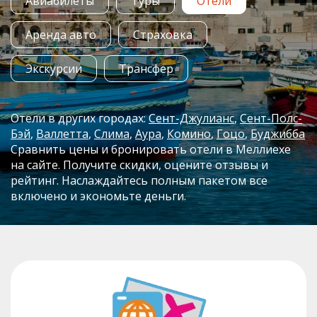
Авиабилеты
Туры
Отели
Аренда авто
Страховка
Экскурсии
Трансфер
Отели в других городах:
Сент-Джулианс
Сент-Полс-
Бэй
Валлетта
Слима
Аура
Комино
Гоцо
Буджибба
Сравнить цены и бронировать отели в Меллиехе
на сайте. Получите скидки, оцените отзывы и
рейтинг. Наслаждайтесь полным пакетом все
включено и экономьте деньги.