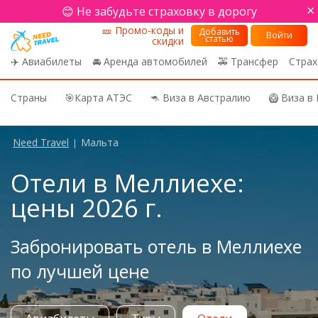
×
😊 Не забудьте страховку в дорогу
🎫 Промо-коды и
Добавить
Войти
статью
скидки
✈️ Авиабилеты
🚘 Аренда автомобилей
🚕 Трансфер
Страх
Страны
🎯Карта АТЭС
🦘 Виза в Австралию
🥝 Виза в
Need Travel
Мальта
|
Отели в Меллиехе:
цены 2026 г.
Забронировать отель в Меллиехе
по лучшей цене