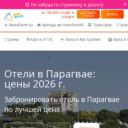
×
😊 Не забудьте страховку в дорогу
🎫 Промо-коды и
Добавить
Войти
статью
скидки
✈️ Авиабилеты
🚘 Аренда автомобилей
🚕 Трансфер
Страх
Страны
🎯Карта АТЭС
🦘 Виза в Австралию
🥝 Виза в
Need Travel
Отели в Парагвае:
цены 2026 г.
Забронировать отель в Парагвае
по лучшей цене