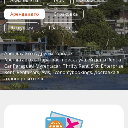
Авиабилеты
Туры
Отели
Аренда авто
Страховка
Экскурсии
Трансфер
Аренда авто в других городах:
Аренда авто в Парагвае, поиск лучшей цены Rent a
Car Paraguay: Myrentacar, Thrifty Rent, Sixt, Enterprise
Rent, Rentalcars, Avis, Economybookings. Доставка в
аэропорт и отель.