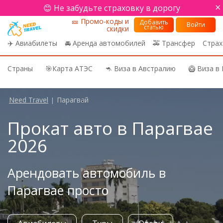
×
😊 Не забудьте страховку в дорогу
🎫 Промо-коды и
Добавить
Войти
статью
скидки
✈️ Авиабилеты
🚘 Аренда автомобилей
🚕 Трансфер
Страх
Страны
🎯Карта АТЭС
🦘 Виза в Австралию
🥝 Виза в
Need Travel
Парагвай
|
Прокат авто в Парагвае
2026
Арендовать автомобиль в
Парагвае просто