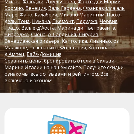
Милан
Фьюджи
Джульянова
Форте дей Марми
Бормио
Венеция
Валь Гардена
Франкавилла аль
Маре
Фано
Калабрия
Милано Мариттим
Пассо-
дель-Тона
Нумана
Пьемонт
Перуджа
Червия
Градо
Валле-д'Аоста
Марина ди Пьетрасанта
Виареджо
Сиена
о. Сардиния
Лигурия
Венецианская ривьера
Каттолика
Ливиньо
оз.
Маджоре
Чезенатико
Фольгария
Кортина-
д'Ампец
Байя-Домиция
Сравнить цены, бронировать отели в Сильви
Марине Италии на нашем сайте. Получите скидки,
ознакомьтесь с отзывами и рейтингом. Все
включено и эконом!