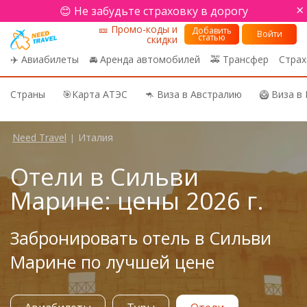
×
😊 Не забудьте страховку в дорогу
🎫 Промо-коды и
Добавить
Войти
статью
скидки
✈️ Авиабилеты
🚘 Аренда автомобилей
🚕 Трансфер
Страх
Страны
🎯Карта АТЭС
🦘 Виза в Австралию
🥝 Виза в
Need Travel
Италия
|
Отели в Сильви
Марине: цены 2026 г.
Забронировать отель в Сильви
Марине по лучшей цене