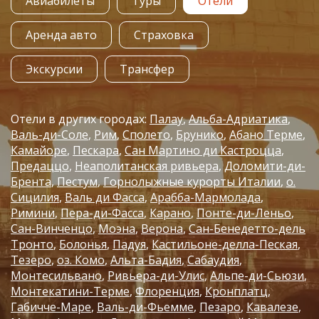
Авиабилеты
Туры
Отели
Аренда авто
Страховка
Экскурсии
Трансфер
Отели в других городах:
Палау
Альба-Адриатика
Валь-ди-Соле
Рим
Сполето
Брунико
Абано Терме
Камайоре
Пескара
Сан Мартино ди Кастроцца
Предаццо
Неаполитанская ривьера
Доломити-ди-
Брента
Пестум
Горнолыжные курорты Италии
о.
Сицилия
Валь ди Фасса
Арабба-Мармолада
Римини
Пера-ди-Фасса
Карано
Понте-ди-Леньо
Сан-Винченцо
Моэна
Верона
Сан-Бенедетто-дель
Тронто
Болонья
Падуя
Кастильоне-делла-Пеская
Тезеро
оз. Комо
Альта-Бадия
Сабаудия
Монтесильвано
Ривьера-ди-Улис
Альпе-ди-Сьюзи
Монтекатини-Терме
Флоренция
Кронплатц
Габичче-Маре
Валь-ди-Фьемме
Пезаро
Кавалезе