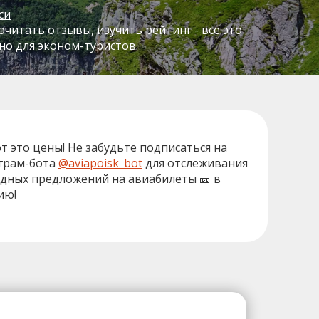
си
читать отзывы, изучить рейтинг - все это
о для эконом-туристов.
от это цены! Не забудьте подписаться на
грам-бота
@aviapoisk_bot
для отслеживания
дных предложений на авиабилеты 🎫 в
ию!