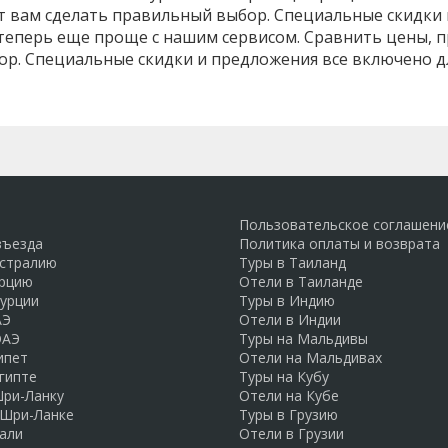
ет вам сделать правильный выбор. Специальные скидки
теперь еще проще с нашим сервисом. Сравнить цены, п
р. Специальные скидки и предложения все включено д
Пользовательское соглашени
въезда
Политика оплаты и возврата
встралию
Туры в Таиланд
урцию
Отели в Таиланде
Турции
Туры в Индию
АЭ
Отели в Индии
ОАЭ
Туры на Мальдивы
ипет
Отели на Мальдивах
гипте
Туры на Кубу
Шри-Ланку
Отели на Кубе
 Шри-Ланке
Туры в Грузию
али
Отели в Грузии