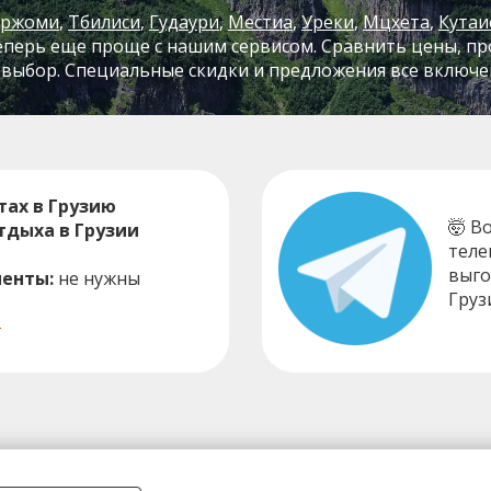
оржоми
Тбилиси
Гудаури
Местиа
Уреки
Мцхета
Кутаи
перь еще проще с нашим сервисом. Сравнить цены, про
выбор. Специальные скидки и предложения все включен
ах в Грузию
🤯 В
тдыха в Грузии
теле
выго
енты:
не нужны
Груз
ю