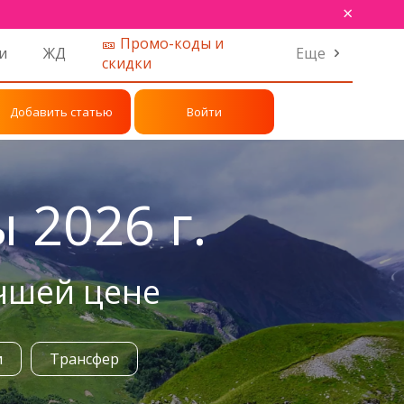
×
🎫 Промо-коды и
и
ЖД
Еще
скидки
Добавить статью
Войти
 2026 г.
учшей цене
и
Трансфер