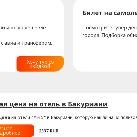
Билет на самоле
ни иногда дешевле
Посмотрите супер деш
города. Подборка обн
с авиа и трансфером.
Хочу тур со
скидкой
я цена на отель в Бакуриани
цена
на отели 4* и 5* в Бакуриани, которую нашли наши пользо
Узнать
2337
RUB
дробнее