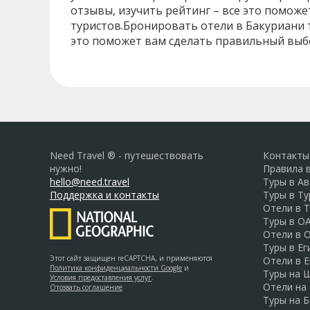
отзывы, изучить рейтинг – все это помож
туристов.Бронировать отели в Бакуриани 
это поможет вам сделать правильный выбо
Need Travel ® - путешествовать
Контакты
нужно!
Правила 
hello@need.travel
Туры в А
Поддержка и контакты
Туры в Т
Отели в 
Туры в О
Отели в 
Туры в Ег
Этот сайт защищен reCAPTCHA, и применяются
Отели в Е
Политика конфиденциальности Google
и
Туры на 
Условия предоставления услуг
.
Отели на
Отозвать соглашение
Туры на Б