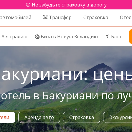
😊 Не забудьте страховку в дорогу
 автомобилей
🚕 Трансфер
Страховка
Отел
в Австралию
🥝 Виза в Новую Зеландию
🌴 Блог
акуриани: цены
отель в Бакуриани по л
тели
Аренда авто
Страховка
Экскурси