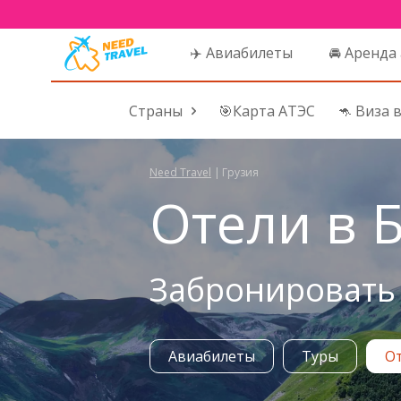
✈️ Авиабилеты
🚘 Аренда
Страны
🎯Карта АТЭС
🦘 Виза 
Need Travel
|
Грузия
Отели в Б
Забронировать 
Авиабилеты
Туры
О