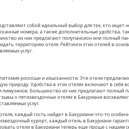
дставляют собой идеальный выбор для тех, кто ищет 
сканные номера, а также дополнительные удобства, так
шинство из них предлагают полупансион или полный пан
дать территорию отеля. Рейтинги этих отелей в основ
вляемых услуг.
эпитомия роскоши и изысканности. Эти отели предлага
ю природу. Удобства в этих отелях включают в себя все
и лимузинов. Большинство из них предлагают полный па
Отзывы о пятизвездочных отелях в Бакуриани восхваляю
тавляемых услуг.
теля, каждый гость найдет в Бакуриани что-то особенн
извездочный курорт, каждый отель в Бакуриани гарант
ровать отели в Бакуриани теперь еще проще с нашим с