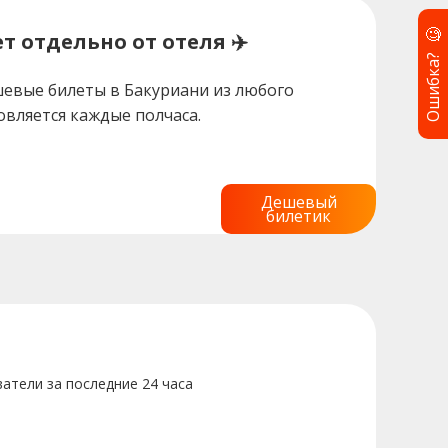
🧐
т отдельно от отеля ✈️
Ошибка?
евые билеты в Бакуриани из любого
овляется каждые полчаса.
Дешевый
билетик
ватели за последние 24 часа