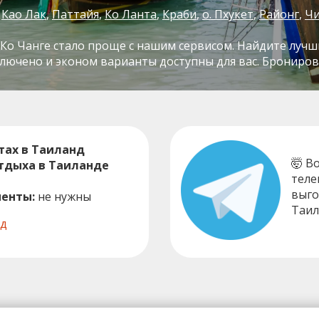
Као Лак
Паттайя
Ко Ланта
Краби
о. Пхукет
Районг
Чи
Ко Чанге стало проще с нашим сервисом. Найдите лучш
ключено и эконом варианты доступны для вас. Брониров
тах в Таиланд
🤯 В
отдыха в Таиланде
теле
выго
енты:
не нужны
Таил
нд