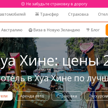
😊 Не забудьте страховку в дорогу
 автомобилей
🚕 Трансфер
Страховка
Отел
в Австралию
🥝 Виза в Новую Зеландию
🌴 Блог
уа Хине: цены 2
отель в Хуа Хине по луч
тели
Аренда авто
Страховка
Экскурси