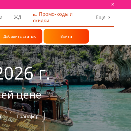
×
🎫 Промо-коды и
и
ЖД
Еще
скидки
Добавить статью
Войти
026 г.
шей цене
и
Трансфер