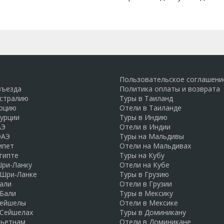
Пользовательское соглашени
въезда
Политика оплаты и возврата
встралию
Туры в Таиланд
урцию
Отели в Таиланде
Турции
Туры в Индию
АЭ
Отели в Индии
ОАЭ
Туры на Мальдивы
ипет
Отели на Мальдивах
гипте
Туры на Кубу
Шри-Ланку
Отели на Кубе
 Шри-Ланке
Туры в Грузию
али
Отели в Грузии
 Бали
Туры в Мексику
Сейшелы
Отели в Мексике
 Сейшелах
Туры в Доминикану
Вьетнам
Отели в Доминикане