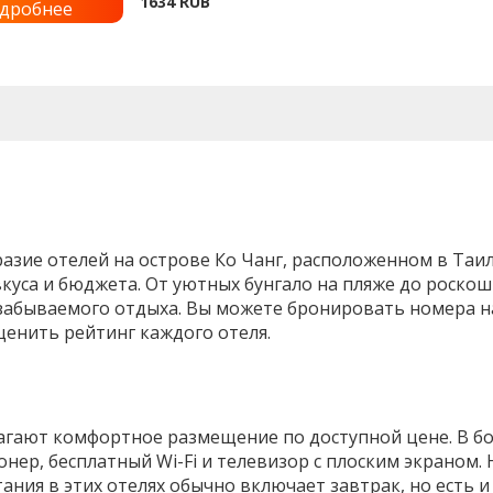
1634
RUB
дробнее
ие отелей на острове Ко Чанг, расположенном в Таил
уса и бюджета. От уютных бунгало на пляже до роскошн
забываемого отдыха. Вы можете бронировать номера на
енить рейтинг каждого отеля.
лагают комфортное размещение по доступной цене. В б
нер, бесплатный Wi-Fi и телевизор с плоским экраном.
тания в этих отелях обычно включает завтрак, но есть 