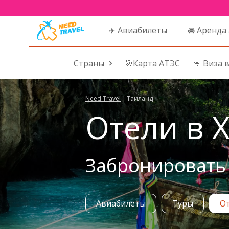
✈️ Авиабилеты
🚘 Аренда
Страны
🎯Карта АТЭС
🦘 Виза 
Need Travel
|
Таиланд
Отели в Х
Забронировать 
Авиабилеты
Туры
О