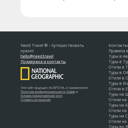
Need Travel ® - путешествовать
Контакты
нужно!
Правила 
hello@need.travel
Туры в А
Поддержка и контакты
Туры в Т
Отели в 
Туры в О
Отели в 
Туры в Ег
Этот сайт защищен reCAPTCHA, и применяются
Отели в Е
Политика конфиденциальности Google
и
Туры на 
Условия предоставления услуг
.
Отели на
Отозвать соглашение
Туры на Б
Отели на
Туры на 
Отели на
Туры во 