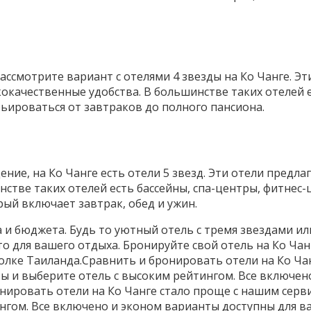
ассмотрите вариант с отелями 4 звезды на Ко Чанге. Э
окачественные удобства. В большинстве таких отелей е
рьироваться от завтраков до полного пансиона.
ние, на Ко Чанге есть отели 5 звезд. Эти отели предл
стве таких отелей есть бассейны, спа-центры, фитнес-
ый включает завтрак, обед и ужин.
а и бюджета. Будь то уютный отель с тремя звездами и
о для вашего отдыха. Бронируйте свой отель на Ко Чан
лке Таиланда.Сравнить и бронировать отели на Ко Чан
ы и выберите отель с высоким рейтингом. Все включено
нировать отели на Ко Чанге стало проще с нашим серв
нгом. Все включено и эконом варианты доступны для ва