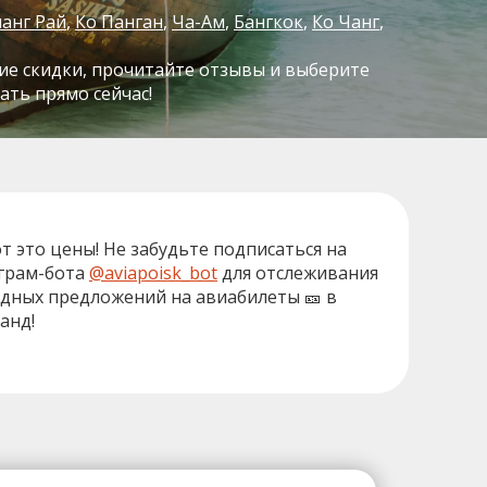
анг Рай
Ко Панган
Ча-Ам
Бангкок
Ко Чанг
ие скидки, прочитайте отзывы и выберите
ать прямо сейчас!
от это цены! Не забудьте подписаться на
грам-бота
@aviapoisk_bot
для отслеживания
дных предложений на авиабилеты 🎫 в
анд!