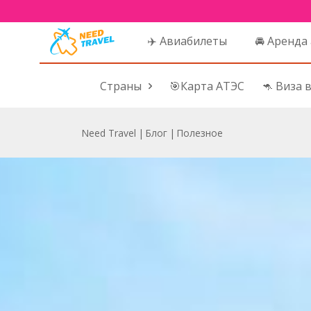
✈️ Авиабилеты
🚘 Аренда
Страны
🎯Карта АТЭС
🦘 Виза 
Need Travel
|
Блог
|
Полезное