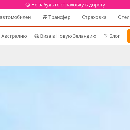
😊 Не забудьте страховку в дорогу
 автомобилей
🚕 Трансфер
Страховка
Отел
в Австралию
🥝 Виза в Новую Зеландию
🌴 Блог