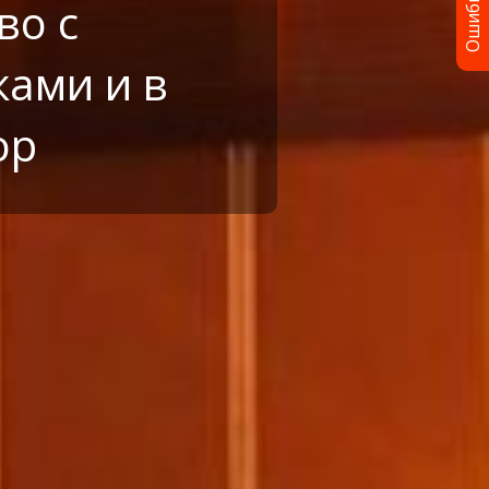
Ошибка?
во с
ками и в
ор