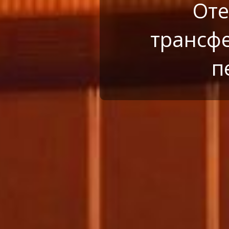
Оте
трансфе
п