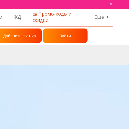
×
🎫 Промо-коды и
и
ЖД
Еще
скидки
Добавить статью
Войти