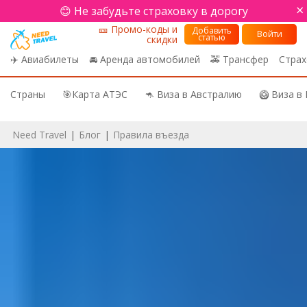
×
😊 Не забудьте страховку в дорогу
🎫 Промо-коды и
Добавить
Войти
статью
скидки
✈️ Авиабилеты
🚘 Аренда автомобилей
🚕 Трансфер
Страх
Страны
🎯Карта АТЭС
🦘 Виза в Австралию
🥝 Виза в
Need Travel
|
Блог
|
Правила въезда