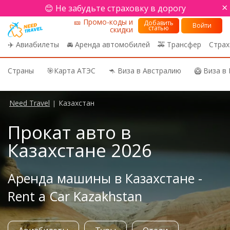
×
😊 Не забудьте страховку в дорогу
🎫 Промо-коды и
Добавить
Войти
статью
скидки
✈️ Авиабилеты
🚘 Аренда автомобилей
🚕 Трансфер
Страх
Страны
🎯Карта АТЭС
🦘 Виза в Австралию
🥝 Виза в
Need Travel
Казахстан
|
Прокат авто в
Казахстане 2026
Аренда машины в Казахстане -
Rent a Car Kazakhstan