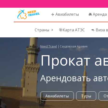
✈️ Авиабилеты
🚘 Аренда
Страны
🎯Карта АТЭС
🦘 Виза 
Need Travel
|
Саудовская Аравия
Прокат а
Арендовать авт
Авиабилеты
Туры
О