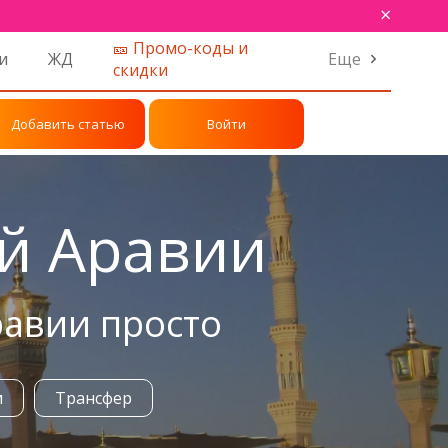
×
🎫 Промо-коды и
и
ЖД
Еще
скидки
Добавить статью
Войти
ой Аравии
равии просто
и
Трансфер