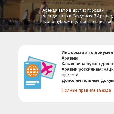
Аренда авто в других городах:
Аренда авто в Саудовской Аравии, пои
Economybookings. Доставка в аэроп
Информация о документ
Аравию
Какая виза нужна для 
Аравии россиянам:
наци
прилете
Дополнительные докум
Полные правила въезда