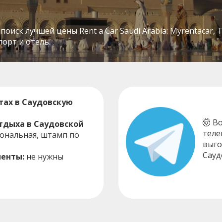
ск лучшей цены Rent a Car Saudi Arabia: Myrentacar, Thrift
орт и отель.
ах в Саудовскую
🤯 В
отдыха в Саудовской
теле
ональная, штамп по
выго
Сауд
енты:
не нужны