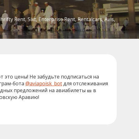
y Rent, Sixt, Enterprise Rent, Rentalcars, Avis,
от это цены! Не забудьте подписаться на
грам-бота
@aviapoisk_bot
для отслеживания
дных предложений на авиабилеты 🎫 в
овскую Аравию!