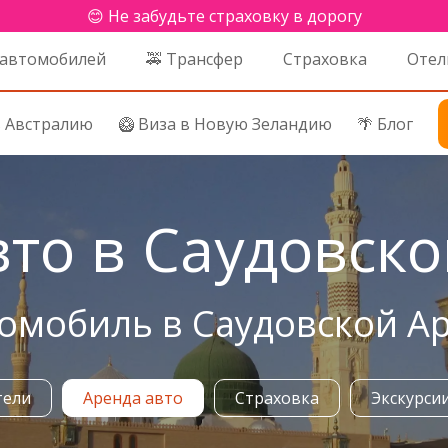
😊 Не забудьте страховку в дорогу
 автомобилей
🚕 Трансфер
Страховка
Отел
в Австралию
🥝 Виза в Новую Зеландию
🌴 Блог
вто в Саудовск
омобиль в Саудовской А
тели
Аренда авто
Страховка
Экскурси